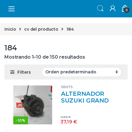
Skip to navigation
Skip to content
0
Inicio
cv del producto
184
184
Mostrando 1–10 de 150 resultados
Filters
155073
ALTERNADOR
SUZUKI GRAND
VITARA 5- (SQ/FT)
(1998->) 2.7 V6 XL7
41,32
€
[2,7 LTR. – 135 KW
-
10%
37,19
€
V6 CAT] H 27 A