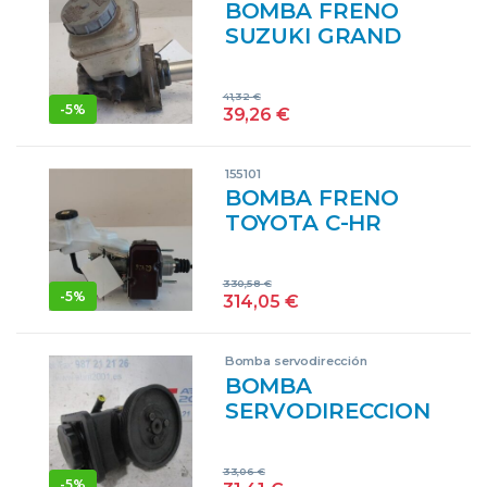
BOMBA FRENO
BLANCO
SUZUKI GRAND
DELANTERA
VITARA 5- (SQ/FT)
TRASERA
(1998->) 2.7 V6 XL7
41,32
€
[2,7 LTR. – 135 KW
-
5%
39,26
€
V6 CAT] H 27 A
H27A GRIS
155101
DELANTERA
BOMBA FRENO
TRASERA
TOYOTA C-HR
(X10)(10.2016->)
HÍBRIDO HYBRID
330,58
€
DYNAMIC
-
5%
314,05
€
[HÍBRIDO 135 KW (
2,0 LTR. – 112 KW
Bomba servodirección
16V)] M202A –
BOMBA
#PROV#
SERVODIRECCION
M202APROV
BMW SERIE 3
47210-10430
BERLINA (E46)
4721010430
33,06
€
(1998->) 3.0 330XD
-
5%