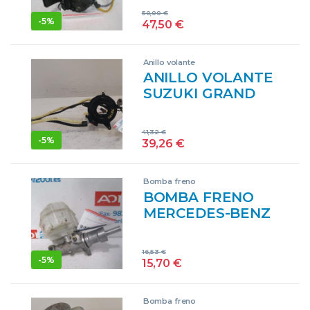
FURGÓN (906) 518
50,00
€
CDI OM 642.992
-
5%
47,50
€
OM642992
BLANCO
Anillo volante
ANILLO VOLANTE
SUZUKI GRAND
VITARA 5- (SQ/FT)
(1998->) 2.7 V6 XL7
41,32
€
[2,7 LTR. – 135 KW
-
5%
39,26
€
V6 CAT] H 27 A
H27A AM50J2R
Bomba freno
GRIS
BOMBA FRENO
MERCEDES-BENZ
SPRINTER 5-T
FURGÓN (906) 518
16,53
€
CDI OM 642.992
-
5%
15,70
€
OM642992
A0004317603
Bomba freno
A0004317603