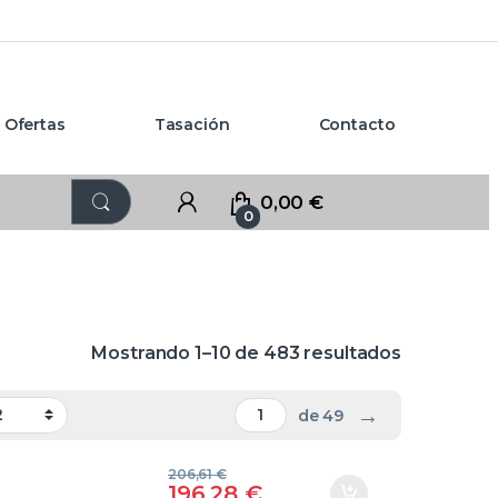
Ofertas
Tasación
Contacto
0,00
€
0
Mostrando 1–10 de 483 resultados
→
de 49
206,61
€
196,28
€