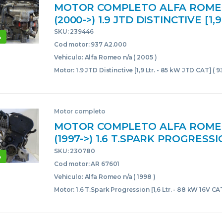
MOTOR COMPLETO ALFA ROMEO 
(2000->) 1.9 JTD DISTINCTIVE [1,9
KW JTD CAT] 937 A2.000 937A2
SKU: 239446
%
937A2000 NEGRO BLOQUE COR
Cod motor: 937 A2.000
Vehiculo: Alfa Romeo n/a ( 2005 )
Motor: 1.9 JTD Distinctive [1,9 Ltr. - 85 kW JTD CAT] ( 
Motor completo
MOTOR COMPLETO ALFA ROMEO 
(1997->) 1.6 T.SPARK PROGRESSIO
– 88 KW 16V CAT] AR 67601 AR6
SKU: 230780
%
AR67601 GRIS BLOQUE CORE U
Cod motor: AR 67601
Vehiculo: Alfa Romeo n/a ( 1998 )
Motor: 1.6 T.Spark Progression [1,6 Ltr. - 88 kW 16V CA