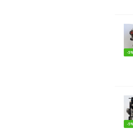
-
5
-
5