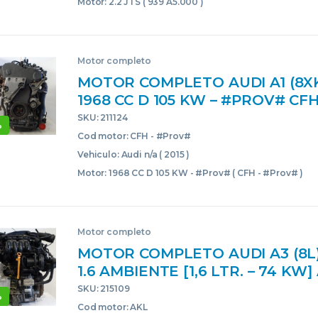
Motor: 2.2 JTS ( 939 A5.000 )
Motor completo
MOTOR COMPLETO AUDI A1 (8XK)(
1968 CC D 105 KW – #PROV# CF
CFHPROV CFHD BLANCO BLOQ
SKU: 211124
%
USADO
Cod motor: CFH - #Prov#
Vehiculo: Audi n/a ( 2015 )
Motor: 1968 CC D 105 KW - #Prov# ( CFH - #Prov# )
Motor completo
MOTOR COMPLETO AUDI A3 (8L)(
1.6 AMBIENTE [1,6 LTR. – 74 KW
NEGRO BLOQUE CORE USADO
SKU: 215109
%
Cod motor: AKL