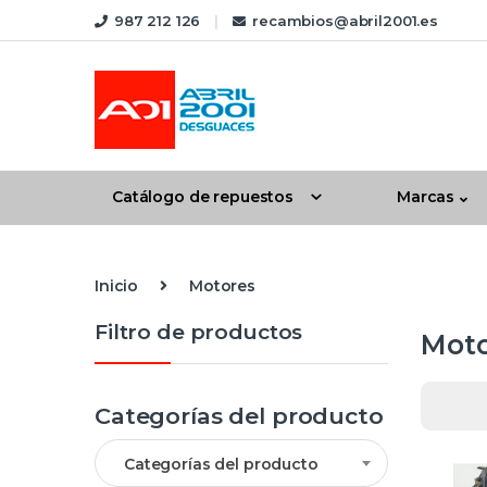
Skip to navigation
Skip to content
987 212 126
recambios@abril2001.es
Catálogo de repuestos
Marcas
Inicio
Motores
Filtro de productos
Moto
Categorías del producto
Categorías del producto