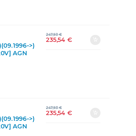
247,93
€
235,54
€
09.1996->)
 20V] AGN
DO
247,93
€
235,54
€
09.1996->)
 20V] AGN
O CZM