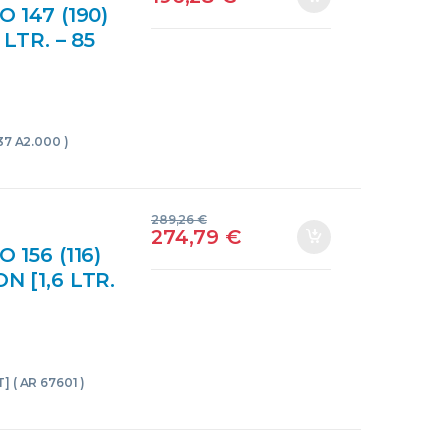
147 (190)
 LTR. – 85
000
E USADO
937 A2.000 )
289,26
€
274,79
€
156 (116)
N [1,6 LTR.
7601
SADO
T] ( AR 67601 )