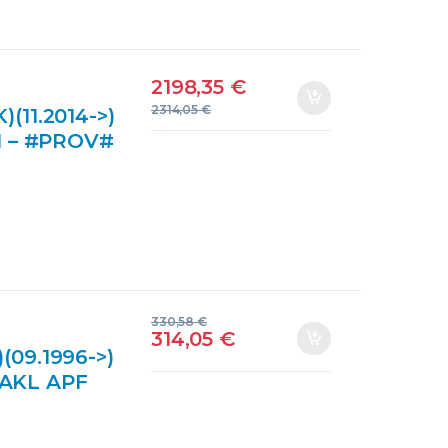
2198,35
€
2314,05
€
11.2014->)
H – #PROV#
UE CORE
330,58
€
314,05
€
09.1996->)
] AKL APF