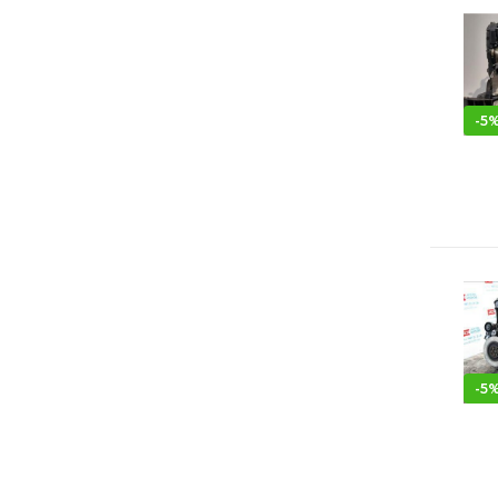
-
5
-
5