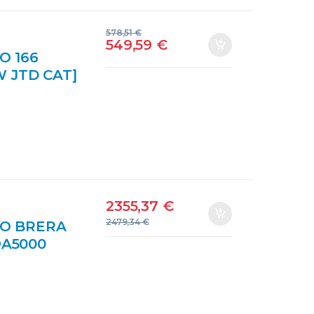
578,51
€
549,59
€
O 166
KW JTD CAT]
L MARINO
2355,37
€
2479,34
€
O BRERA
9A5000