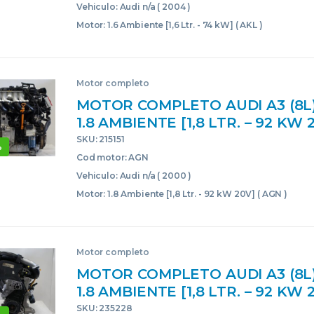
Vehiculo: Audi n/a ( 2004 )
Motor: 1.6 Ambiente [1,6 Ltr. - 74 kW] ( AKL )
Motor completo
MOTOR COMPLETO AUDI A3 (8L)(
1.8 AMBIENTE [1,8 LTR. – 92 KW
AGN AZUL BLOQUE CORE USA
SKU: 215151
%
Cod motor: AGN
Vehiculo: Audi n/a ( 2000 )
Motor: 1.8 Ambiente [1,8 Ltr. - 92 kW 20V] ( AGN )
Motor completo
MOTOR COMPLETO AUDI A3 (8L)(
1.8 AMBIENTE [1,8 LTR. – 92 KW
AGN ROJO BLOQUE CORE USAD
SKU: 235228