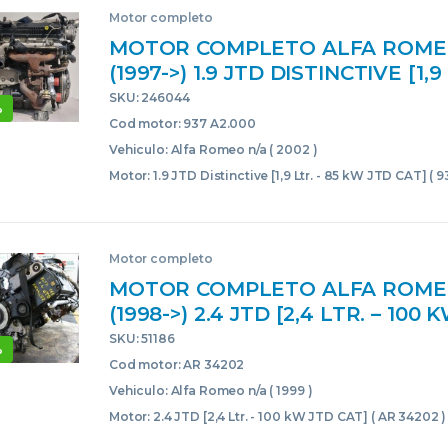
Motor completo
MOTOR COMPLETO ALFA ROMEO 
(1997->) 1.9 JTD DISTINCTIVE [1,9
KW JTD CAT] 937 A2.000 937A2
SKU: 246044
%
937A2000 GRIS BLOQUE CORE 
Cod motor: 937 A2.000
Vehiculo: Alfa Romeo n/a ( 2002 )
Motor: 1.9 JTD Distinctive [1,9 Ltr. - 85 kW JTD CAT] ( 
Motor completo
MOTOR COMPLETO ALFA ROME
(1998->) 2.4 JTD [2,4 LTR. – 100
AR 34202 AR34202 AR34202 A
SKU: 51186
%
CORE USADO
Cod motor: AR 34202
Vehiculo: Alfa Romeo n/a ( 1999 )
Motor: 2.4 JTD [2,4 Ltr. - 100 kW JTD CAT] ( AR 34202 )