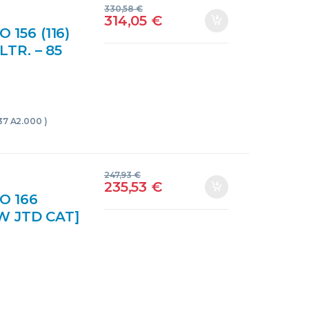
330,58
€
314,05
€
156 (116)
 LTR. – 85
000
USADO
937 A2.000 )
247,93
€
235,53
€
O 166
 KW JTD CAT]
ZUL BLOQUE