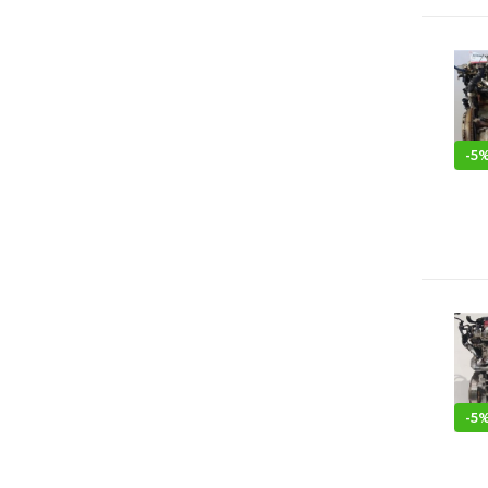
-
5
-
5