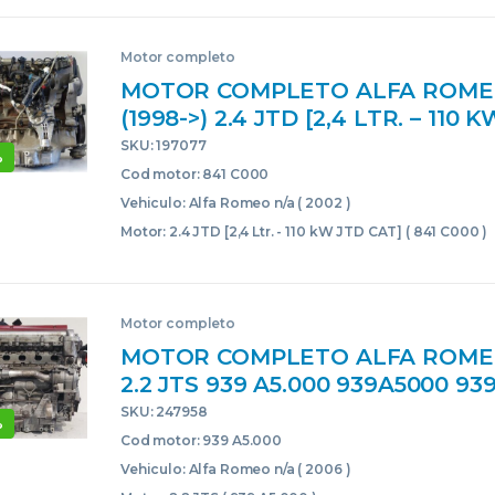
Motor completo
MOTOR COMPLETO ALFA ROME
(1998->) 2.4 JTD [2,4 LTR. – 110 
841 C000 841C000 841C000 AZU
SKU: 197077
%
BLOQUE CORE USADO
Cod motor: 841 C000
Vehiculo: Alfa Romeo n/a ( 2002 )
Motor: 2.4 JTD [2,4 Ltr. - 110 kW JTD CAT] ( 841 C000 )
Motor completo
MOTOR COMPLETO ALFA ROME
2.2 JTS 939 A5.000 939A5000 93
ROJO BLOQUE CORE USADO
SKU: 247958
%
Cod motor: 939 A5.000
Vehiculo: Alfa Romeo n/a ( 2006 )