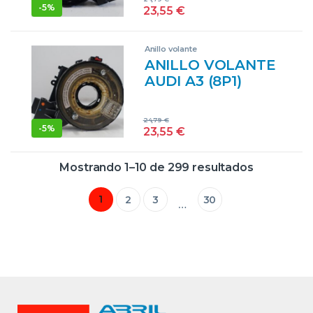
LTR. – 118 KW 16V
-
5%
23,55
€
TFSI] BZB
1K0959653D
Anillo volante
NEGRO
ANILLO VOLANTE
AUDI A3 (8P1)
(05.2003->) 1.9 TDI
AMBIENTE [1,9
24,79
€
LTR. – 77 KW TDI]
-
5%
23,55
€
BKC 1K0959653
NEGRO
Mostrando 1–10 de 299 resultados
1
2
3
30
…