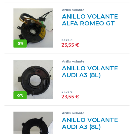
CAT] AR 32302
Anillo volante
AR32302 GRIS
ANILLO VOLANTE
PLATA
ALFA ROMEO GT
(125)(2004->) 1.9
JTD 937 A5.000
24,79
€
937A5000
-
5%
23,55
€
2775096001 GRIS
Anillo volante
ANILLO VOLANTE
AUDI A3 (8L)
(09.1996->) 1.8
AMBIENTE [1,8
24,79
€
LTR. – 92 KW 20V]
-
5%
23,55
€
AGN 1J0959653
ROJO CZM
Anillo volante
ANILLO VOLANTE
AUDI A3 (8L)
(09.1996->) 1.8