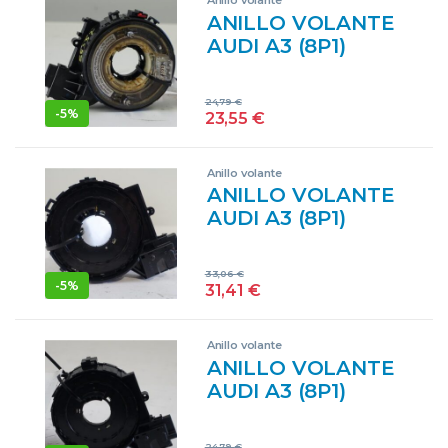
ANILLO VOLANTE
AUDI A3 (8P1)
(05.2003->) 1.6
AMBIENTE [1,6
24,79
€
LTR. – 75 KW] BGU
-
5%
23,55
€
1K0959653 AZUL
Anillo volante
ANILLO VOLANTE
AUDI A3 (8P1)
(05.2003->) 1.6 FSI
AMBIENTE [1,6
33,06
€
LTR. – 85 KW 16V
-
5%
31,41
€
FSI] BLP
1K0959653C AZUL
Anillo volante
ANILLO VOLANTE
AUDI A3 (8P1)
(05.2003->) 1.8 TFSI
AMBIENTE [1,8
24,79
€