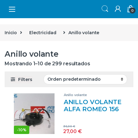
Skip to navigation
Skip to content
0
Inicio
Electricidad
Anillo volante
Anillo volante
Mostrando 1–10 de 299 resultados
Filters
Anillo volante
ANILLO VOLANTE
ALFA ROMEO 156
(116)(1997->) 1.9
JTD
30,00
€
PROGRESSION [1,9
-
10%
27,00
€
LTR. – 77 KW JTD