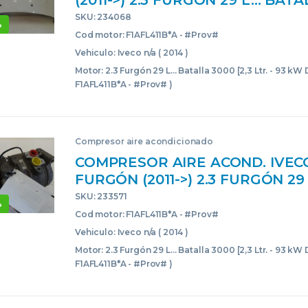
(2011->) 2.3 FURGÓN 29 L… BAT
[2,3 LTR. – 93 KW DIESEL] F1AFL4
SKU: 234068
%
#PROV# F1AFL411BAPROV BLA
Cod motor: F1AFL411B*A - #Prov#
Vehiculo: Iveco n/a ( 2014 )
Motor: 2.3 Furgón 29 L... Batalla 3000 [2,3 Ltr. - 93 kW D
F1AFL411B*A - #Prov# )
Compresor aire acondicionado
COMPRESOR AIRE ACOND. IVEC
FURGÓN (2011->) 2.3 FURGÓN 29
BATALLA 3000 [2,3 LTR. – 93 KW
SKU: 233571
%
F1AFL411B*A – #PROV# F1AFL4
Cod motor: F1AFL411B*A - #Prov#
447280-1800 4472801800 BLAN
Vehiculo: Iveco n/a ( 2014 )
ACONDICIONADO
Motor: 2.3 Furgón 29 L... Batalla 3000 [2,3 Ltr. - 93 kW D
F1AFL411B*A - #Prov# )