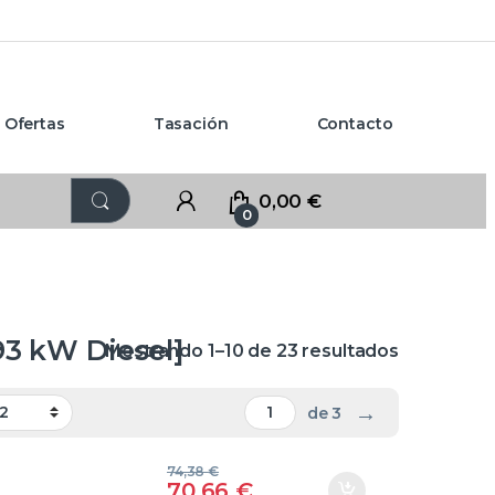
Ofertas
Tasación
Contacto
0,00
€
0
- 93 kW Diesel]
Mostrando 1–10 de 23 resultados
→
de 3
74,38
€
70,66
€