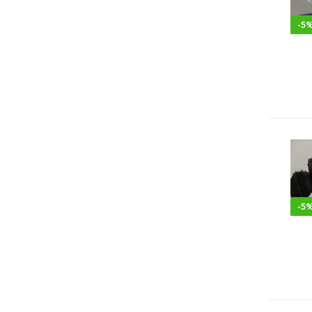
-
5
-
5