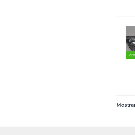
-
5
Mostran