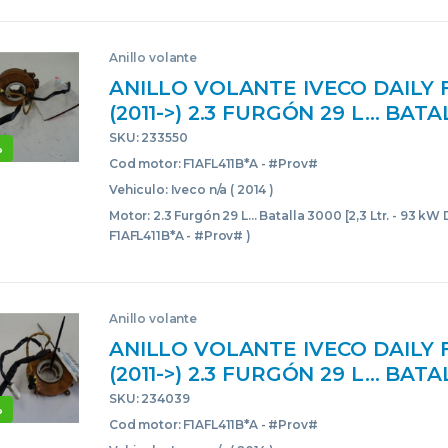
Anillo volante
ANILLO VOLANTE IVECO DAILY
(2011->) 2.3 FURGÓN 29 L… BAT
[2,3 LTR. – 93 KW DIESEL] F1AFL4
SKU: 233550
%
#PROV# F1AFL411BAPROV 59001
Cod motor: F1AFL411B*A - #Prov#
BLANCO
Vehiculo: Iveco n/a ( 2014 )
Motor: 2.3 Furgón 29 L... Batalla 3000 [2,3 Ltr. - 93 kW D
F1AFL411B*A - #Prov# )
Anillo volante
ANILLO VOLANTE IVECO DAILY
(2011->) 2.3 FURGÓN 29 L… BAT
[2,3 LTR. – 93 KW DIESEL] F1AFL4
SKU: 234039
%
#PROV# F1AFL411BAPROV 59001
Cod motor: F1AFL411B*A - #Prov#