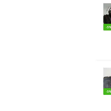
-
5
-
5