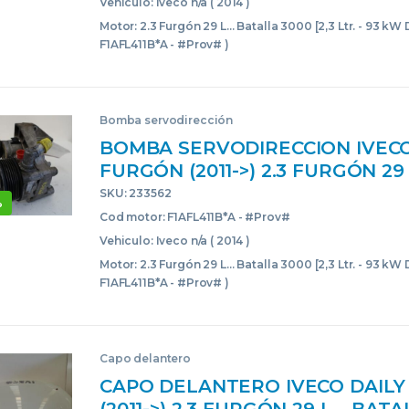
BLANCO
Vehiculo: Iveco n/a ( 2014 )
Motor: 2.3 Furgón 29 L... Batalla 3000 [2,3 Ltr. - 93 kW D
F1AFL411B*A - #Prov# )
Bomba servodirección
BOMBA SERVODIRECCION IVECO
FURGÓN (2011->) 2.3 FURGÓN 29
BATALLA 3000 [2,3 LTR. – 93 KW
SKU: 233562
%
F1AFL411B*A – #PROV# F1AFL4
Cod motor: F1AFL411B*A - #Prov#
504385414 BLANCO
Vehiculo: Iveco n/a ( 2014 )
Motor: 2.3 Furgón 29 L... Batalla 3000 [2,3 Ltr. - 93 kW D
F1AFL411B*A - #Prov# )
Capo delantero
CAPO DELANTERO IVECO DAIL