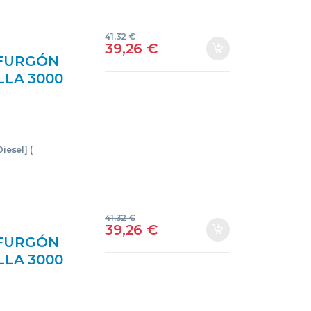
41,32
€
39,26
€
 FURGÓN
ALLA 3000
11B*A –
157
iesel] (
41,32
€
39,26
€
 FURGÓN
ALLA 3000
11B*A –
157