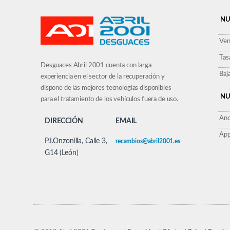
NU
Ven
Tas
Desguaces Abril 2001 cuenta con larga
Baj
experiencia en el sector de la recuperación y
dispone de las mejores tecnologías disponibles
NU
para el tratamiento de los vehículos fuera de uso.
And
DIRECCIÓN
EMAIL
App
P.I.Onzonilla, Calle 3,
recambios@abril2001.es
G14 (León)