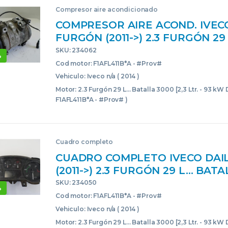
Compresor aire acondicionado
COMPRESOR AIRE ACOND. IVEC
FURGÓN (2011->) 2.3 FURGÓN 29
BATALLA 3000 [2,3 LTR. – 93 KW
SKU: 234062
%
F1AFL411B*A – #PROV# F1AFL4
Cod motor: F1AFL411B*A - #Prov#
447280-1800 4472801800 BLAN
Vehiculo: Iveco n/a ( 2014 )
ACONDICIONADO
Motor: 2.3 Furgón 29 L... Batalla 3000 [2,3 Ltr. - 93 kW D
F1AFL411B*A - #Prov# )
Cuadro completo
CUADRO COMPLETO IVECO DAI
(2011->) 2.3 FURGÓN 29 L… BAT
[2,3 LTR. – 93 KW DIESEL] F1AFL4
SKU: 234050
%
#PROV# F1AFL411BAPROV 58014
Cod motor: F1AFL411B*A - #Prov#
BLANCO COMPLETO INSTRUME
Vehiculo: Iveco n/a ( 2014 )
Motor: 2.3 Furgón 29 L... Batalla 3000 [2,3 Ltr. - 93 kW D