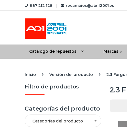
Skip to navigation
Skip to content
987 212 126
recambios@abril2001.es
Catálogo de repuestos
Marcas
Inicio
Versión del producto
2.3 Furgón
Filtro de productos
2.3 F
Categorías del producto
Categorías del producto