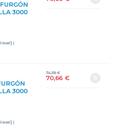
Y FURGÓN
ALLA 3000
11B*A –
NCO ALETAS
RECHAS
iesel] (
74,38
€
70,66
€
 FURGÓN
ALLA 3000
11B*A –
NCO ALETAS
UIERDAS
iesel] (