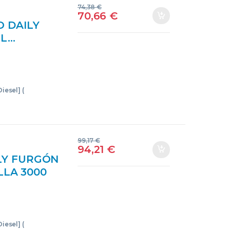
74,38
€
70,66
€
O DAILY
 L…
 DIESEL]
11BAPROV
CO
iesel] (
99,17
€
94,21
€
LY FURGÓN
ALLA 3000
11B*A –
73552
NTOS
iesel] (