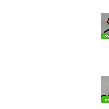
-
5
-
5