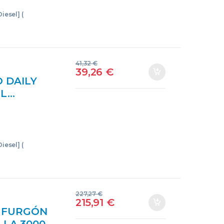
iesel] (
41,32
€
39,26
€
 DAILY
 L…
 DIESEL]
11BAPROV
iesel] (
227,27
€
215,91
€
Y FURGÓN