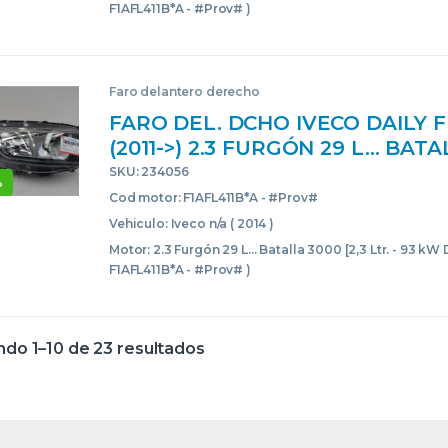
F1AFL411B*A - #Prov# )
Faro delantero derecho
FARO DEL. DCHO IVECO DAILY
(2011->) 2.3 FURGÓN 29 L… BAT
[2,3 LTR. – 93 KW DIESEL] F1AFL4
SKU: 234056
%
#PROV# F1AFL411BAPROV 5801
Cod motor: F1AFL411B*A - #Prov#
BLANCO BOMBILLAS DELANTE
Vehiculo: Iveco n/a ( 2014 )
DELANTEROS DERECHAS DERE
Motor: 2.3 Furgón 29 L... Batalla 3000 [2,3 Ltr. - 93 kW D
LÁMPARAS LUCES LUZ PILOTO 
F1AFL411B*A - #Prov# )
do 1–10 de 23 resultados