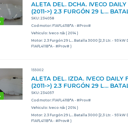
ALETA DEL. DCHA. IVECO DAIL
(2011->) 2.3 FURGÓN 29 L… BAT
[2,3 LTR. – 93 KW DIESEL] F1AFL4
SKU: 234058
%
#PROV# F1AFL411BAPROV BLA
Cod motor: F1AFL411B*A - #Prov#
DELANTERAS DELANTEROS DE
Vehiculo: Iveco n/a ( 2014 )
DERECHOS
Motor: 2.3 Furgón 29 L... Batalla 3000 [2,3 Ltr. - 93 kW D
F1AFL411B*A - #Prov# )
155002
ALETA DEL. IZDA. IVECO DAILY
(2011->) 2.3 FURGÓN 29 L… BAT
[2,3 LTR. – 93 KW DIESEL] F1AFL4
SKU: 234057
%
#PROV# F1AFL411BAPROV BLA
Cod motor: F1AFL411B*A - #Prov#
DELANTERAS DELANTEROS IZQ
Vehiculo: Iveco n/a ( 2014 )
IZQUIERDOS
Motor: 2.3 Furgón 29 L... Batalla 3000 [2,3 Ltr. - 93 kW D
F1AFL411B*A - #Prov# )