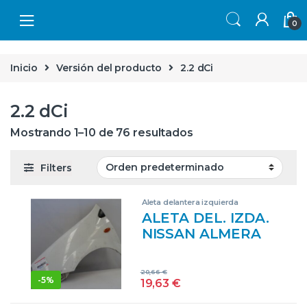
Skip to navigation
Skip to content
0
Inicio
Versión del producto
2.2 dCi
2.2 dCi
Mostrando 1–10 de 76 resultados
Filters
Aleta delantera izquierda
ALETA DEL. IZDA.
NISSAN ALMERA
TINO (V10M)
(05.2000->) 2.2 DCI
20,66
€
D-YD22 – #PROV#
-
5%
19,63
€
DYD22PROV