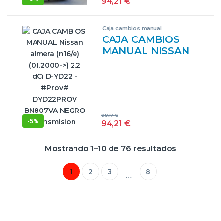
94,21
€
DYD22PROV
BN807VA NEGRO
Caja cambios manual
TRANSMISION
CAJA CAMBIOS
MANUAL NISSAN
ALMERA (N16/E)
(01.2000->) 2.2 DCI
D-YD22 – #PROV#
DYD22PROV
BN807VA NEGRO
99,17
€
TRANSMISION
-
5%
94,21
€
Mostrando 1–10 de 76 resultados
1
2
3
8
…