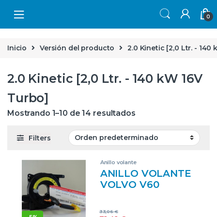
Skip to navigation
Skip to content
0
Inicio
Versión del producto
2.0 Kinetic [2,0 Ltr. - 14
2.0 Kinetic [2,0 Ltr. - 140 kW 16V
Turbo]
Mostrando 1–10 de 14 resultados
Filters
Anillo volante
ANILLO VOLANTE
VOLVO V60
FAMILIAR
(08.2010->) 2.0
33,06
€