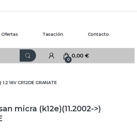
Ofertas
Tasación
Contacto
0,00
€
0
>) 1.2 16V CR12DE GRANATE
n micra (k12e)(11.2002->)
E