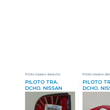
Piloto trasero derecho
Piloto trasero de
PILOTO TRA.
PILOTO TR
DCHO. NISSAN
DCHO. NI
MICRA (K11)
PRIMERA 
(08.1992->) 1.3 I 16V
(P12)(12.200
CG13DE
DCI D-F9Q