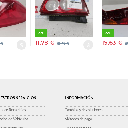
BOMBILLA
BOMBIL
 PP-
DERECHA
DERECH
D30
DERECHO FARO
DERECH
LÁMPARA LUZ
LÁMPAR
TRASERA
TRASER
-
5%
-
5%
TRASERO
TRASER
11,78
€
19,63
€
2
€
12,40
€
2
 FARO
LUZ
ESTROS SERVICIOS
INFORMACIÓN
ta de Recambios
Cambios y devoluciones
ación de Vehículos
Métodos de pago