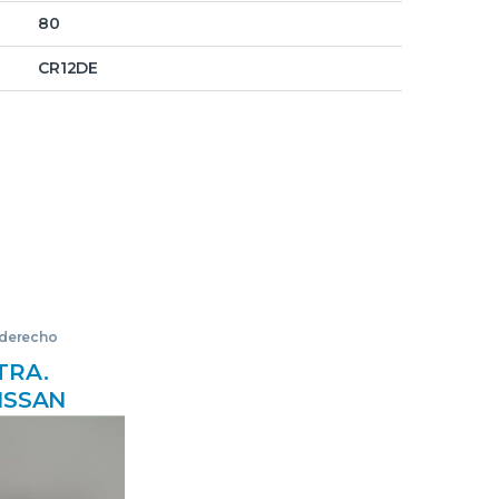
80
CR12DE
 derecho
TRA.
ISSAN
1E)
>) 1.4
 NEGRO