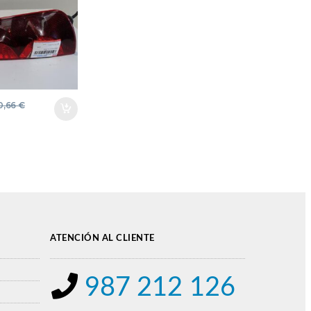
LA
A
O FARO
A LUZ
A
O
0,66
€
ATENCIÓN AL CLIENTE
987 212 126