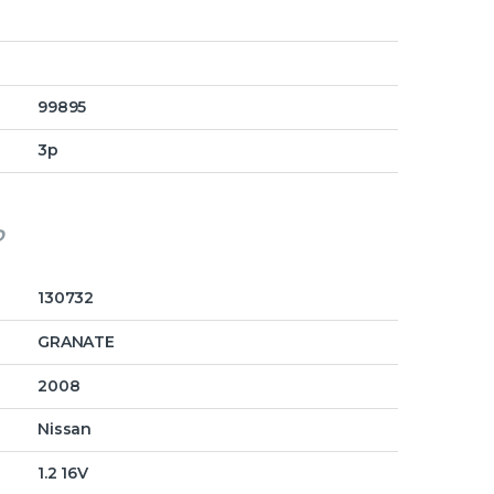
99895
3p
o
130732
GRANATE
2008
Nissan
1.2 16V