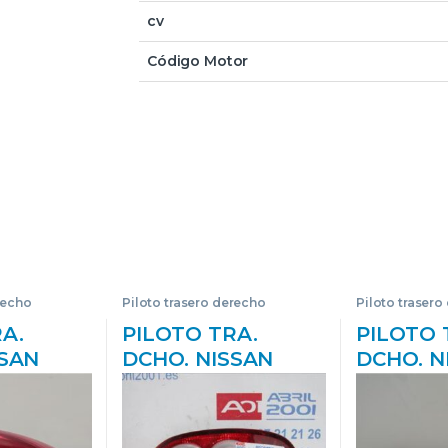
cv
Código Motor
recho
Piloto trasero derecho
Piloto trasero
A.
PILOTO TRA.
PILOTO 
SSAN
DCHO. NISSAN
DCHO. N
BERLINA
MICRA (K12E)
NOTE (E1
1->) 1.9
(11.2002->) 1.2 16V
(01.2006-
 –
CR12DE BLANCO
CR14DE