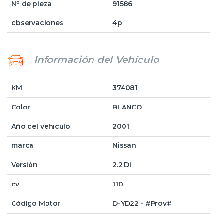
Nº de pieza
91586
observaciones
4p
Información del Vehículo
KM
374081
Color
BLANCO
Año del vehículo
2001
marca
Nissan
Versión
2.2 Di
cv
110
Código Motor
D-YD22 - #Prov#