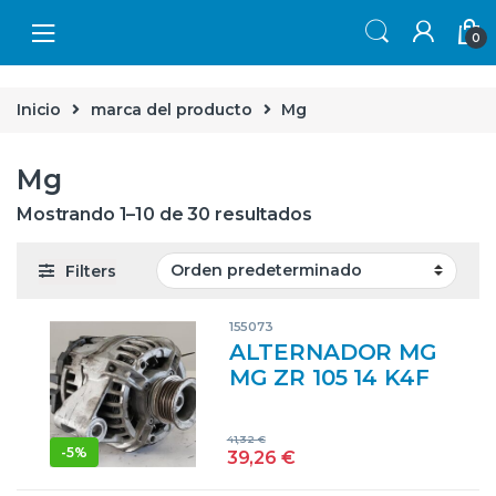
Skip to navigation
Skip to content
0
Inicio
marca del producto
Mg
Mg
Mostrando 1–10 de 30 resultados
Filters
155073
ALTERNADOR MG
MG ZR 105 14 K4F
14K4F 0124225011
124225011
41,32
€
AMARILLO
-
5%
39,26
€
GENERADOR