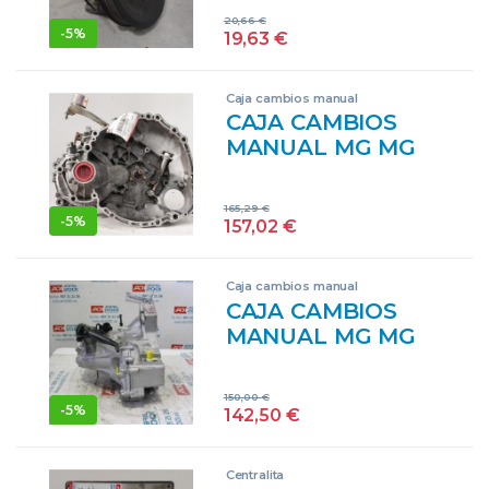
20 T2N 20T2N
20,66
€
GRIS
-
5%
19,63
€
Caja cambios manual
CAJA CAMBIOS
MANUAL MG MG
ZR 105 14 K4F
14K4F 5C39WVC
165,29
€
AMARILLO
-
5%
157,02
€
TRANSMISION
Caja cambios manual
CAJA CAMBIOS
MANUAL MG MG
ZR 120 18 K4F
18K4F
150,00
€
C4BS2018862
-
5%
142,50
€
AZUL
TRANSMISION
Centralita