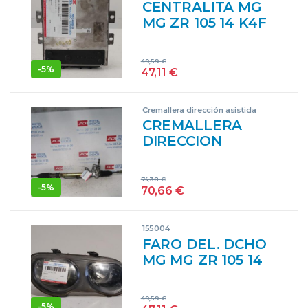
CENTRALITA MG
MG ZR 105 14 K4F
14K4F
NNN1000743
49,59
€
AMARILLO UCE
-
5%
47,11
€
Cremallera dirección asistida
CREMALLERA
DIRECCION
ASISTIDA MG MG
ZS 2.0 TD 20 T2N
74,38
€
20T2N MARRON
-
5%
70,66
€
CREMALLERAS
STEERING GEAR
155004
ASSY
FARO DEL. DCHO
MG MG ZR 105 14
K4F 14K4F
89006349
49,59
€
AMARILLO
-
5%