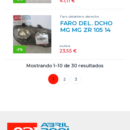
47,11
€
BOMBILLAS
DELANTERAS
Faro delantero derecho
DELANTEROS
FARO DEL. DCHO
DERECHAS
MG MG ZR 105 14
DERECHOS
K4F 14K4F ROJO
LÁMPARAS LUCES
BOMBILLAS
LUZ PILOTO
24,79
€
DELANTERAS
-
5%
23,55
€
PILOTOS
DELANTEROS
DERECHAS
Mostrando 1–10 de 30 resultados
DERECHOS
LÁMPARAS LUCES
1
2
3
LUZ PILOTO
PILOTOS