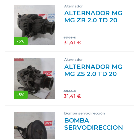
Alternador
ALTERNADOR MG
MG ZR 2.0 TD 20
T2N 20T2N AZUL
ELECTRICO
33,06
€
GENERADOR
-
5%
31,41
€
Alternador
ALTERNADOR MG
MG ZS 2.0 TD 20
T2N 20T2N GRIS
GENERADOR
33,06
€
-
5%
31,41
€
Bomba servodirección
BOMBA
SERVODIRECCION
MG MG ZS 2.0 TD