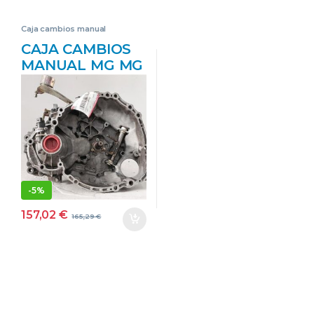
Caja cambios manual
CAJA CAMBIOS
MANUAL MG MG
ZR 105 14 K4F
14K4F 5C39WVC
AMARILLO
TRANSMISION
-
5%
157,02
€
165,29
€