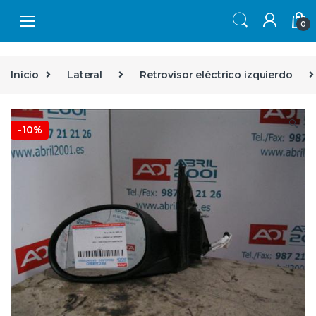
Skip to navigation
Skip to content
0
Inicio
Lateral
Retrovisor eléctrico izquierdo
🔍
-
10%