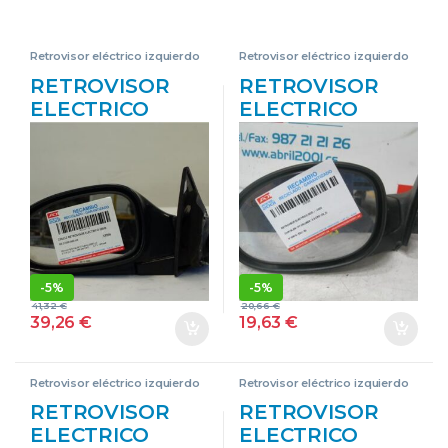
Retrovisor eléctrico izquierdo
Retrovisor eléctrico izquierdo
RETROVISOR
RETROVISOR
ELECTRICO
ELECTRICO
IZDO. CHRYSLER
IZDO. CHRYSLER
SEBRING JR 27
PT CRUISER
CABRIO (2001->)
(2000->) 2.2 CRD
2.7 LX [2,7 LTR. –
EDJ NEGRO
149 KW CAT] 2,7
ESPEJO
L – #PROV#
IZQUIERDO
27LPROV 83-
-
5%
-
5%
21500-000-LH
41,32
€
20,66
€
8321500000LH
39,26
€
19,63
€
GRIS PLATA
ESPEJO
IZQUIERDO
Retrovisor eléctrico izquierdo
Retrovisor eléctrico izquierdo
RETROVISOR
RETROVISOR
ELECTRICO
ELECTRICO