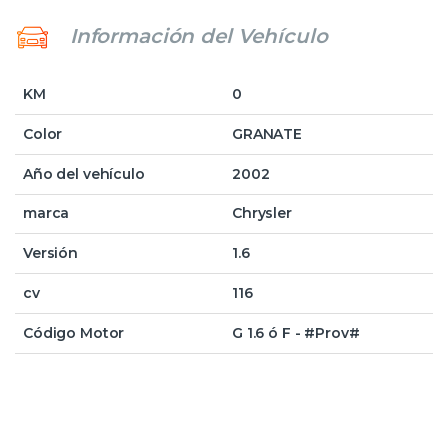
Información del Vehículo
KM
0
Color
GRANATE
Año del vehículo
2002
marca
Chrysler
Versión
1.6
cv
116
Código Motor
G 1.6 ó F - #Prov#