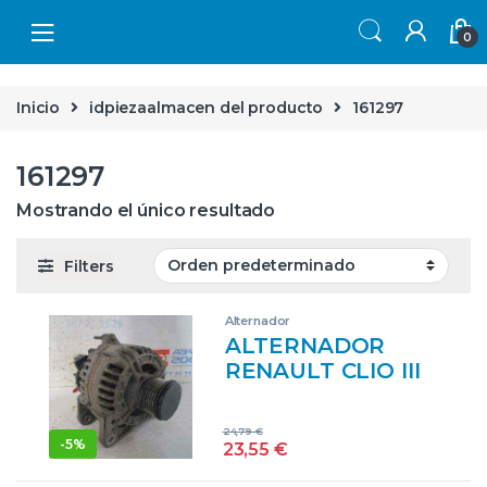
Skip to navigation
Skip to content
0
Inicio
idpiezaalmacen del producto
161297
161297
Mostrando el único resultado
Filters
Alternador
ALTERNADOR
RENAULT CLIO III
(2005->) 1.5 DCI
(BR17, CR17) D/
24,79
€
K9K T7 – #PROV#
-
5%
23,55
€
DK9KT7PROV