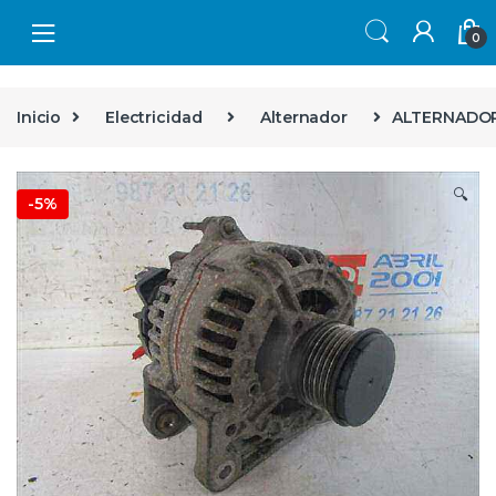
Skip to navigation
Skip to content
0
Inicio
Electricidad
Alternador
ALTERNADOR 
🔍
-
5%