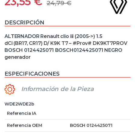
23,55
€
24,79
€
DESCRIPCIÓN
ALTERNADOR Renault clio iii (2005->) 1.5
dCi (BR17, CR17) D/ K9K T7 – #Prov# DK9KT7PROV
BOSCH 0124425071 BOSCH0124425071 NEGRO
generador
ESPECIFICACIONES
Información de la Pieza
WDE2WDE2b
Referencia IA
Referencia OEM
BOSCH 0124425071