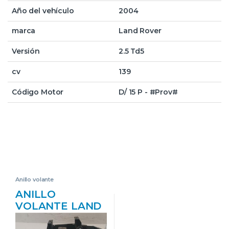
Año del vehículo
2004
marca
Land Rover
Versión
2.5 Td5
cv
139
Código Motor
D/ 15 P - #Prov#
Anillo volante
ANILLO
VOLANTE LAND
ROVER