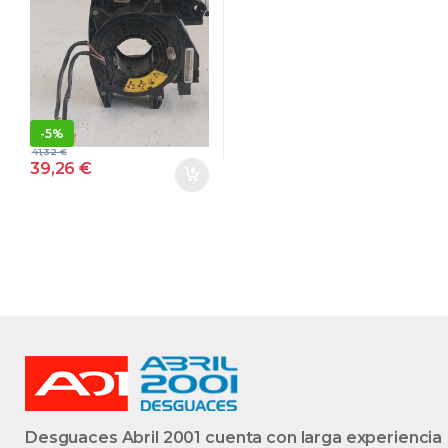
DISCOVERY
(08.2004->) 2.7
TD 276DT
YRC500080
BLANCO
-
5%
41,32
€
39,26
€
Desguaces Abril 2001 cuenta con larga experiencia