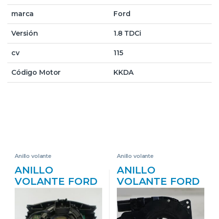
marca
Ford
Versión
1.8 TDCi
cv
115
Código Motor
KKDA
Anillo volante
Anillo volante
ANILLO
ANILLO
VOLANTE FORD
VOLANTE FORD
TRANSIT
FOCUS III 998 CC
CONNECT (CHC)
92 KW – #PROV#
(2013->) 1.6
M1DA – #PROV#