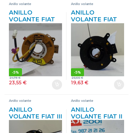
Anillo volante
Anillo volante
ANILLO
ANILLO
VOLANTE FIAT
VOLANTE FIAT
DOBLO CARGO
STILO (192)(2001-
CAJA/CHASIS
>) 1.9 JTD
(263) 1.3 D
(192_XE1A) 192
MULTIJET 199
A1.000 192A1000
A3.000 199A3000
AMARILLO
59001158
BLANCO
-
5%
-
5%
24,79
€
20,66
€
23,55
€
19,63
€
Anillo volante
Anillo volante
ANILLO
ANILLO
VOLANTE FIAT III
VOLANTE FIAT II
PANDA (319)
PUNTO (188)
(2012->) 1.3
BERLINA (1999->)