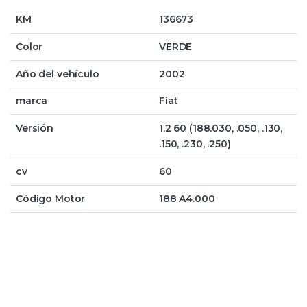
KM
136673
Color
VERDE
Año del vehículo
2002
marca
Fiat
Versión
1.2 60 (188.030, .050, .130,
.150, .230, .250)
cv
60
Código Motor
188 A4.000