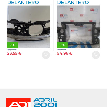
DELANTERO
DELANTERO
VOLKSWAGEN
VOLKSWAGEN
PASSAT
TOUAREG (7LA)
BERLINA (3B2)
(2002->) 2.5 TDI
(1996->) 1.9 TDI
R5 [2,5 LTR. – 128
AFN AZUL
KW TDI] BAC
NEGRO
-
5%
-
5%
24,79
€
57,85
€
23,55
€
54,96
€