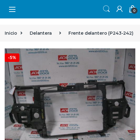
Skip to navigation
Skip to content
0
Inicio
Delantera
Frente delantero (P243-242)
🔍
-
5%