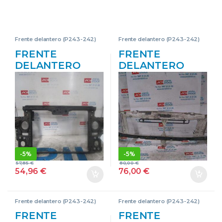
Frente delantero (P243-242)
Frente delantero (P243-242)
FRENTE
FRENTE
DELANTERO
DELANTERO
VOLKSWAGEN
VOLKSWAGEN
TOUAREG (7LA)
LT 28-46 II
(2002->) 2.5 TDI
FURGÓN
R5 [2,5 LTR. – 128
(2DX0AE) 2.8 TDI
KW TDI] BAC
ATA BLANCO
NEGRO
-
5%
-
5%
57,85
€
80,00
€
54,96
€
76,00
€
Frente delantero (P243-242)
Frente delantero (P243-242)
FRENTE
FRENTE