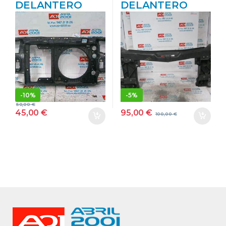
DELANTERO
DELANTERO
VOLKSWAGEN
VOLKSWAGEN
POLO III (6N1)
CRAFTER 30-50
(09.1994->) 55 1.4
FURGÓN (2E_)
AEX GRIS PLATA
2.5 TDI BJL
NEGRO
-
10%
-
5%
50,00
€
95,00
€
45,00
€
100,00
€