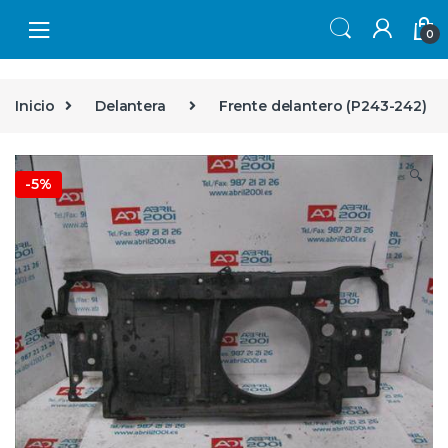
Skip to navigation
Skip to content
0
Inicio
Delantera
Frente delantero (P243-242)
🔍
-
5%