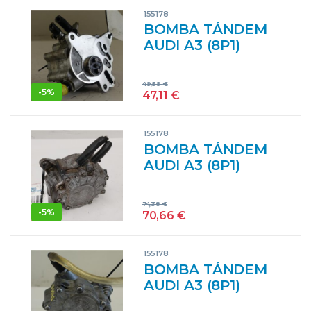
155178
BOMBA TÁNDEM
AUDI A3 (8P1)
(05.2003->) 2.0 TDI
16V BKD
49,59
€
03G145209
-
5%
47,11
€
3G145209 GRIS
ANTRACITA GRF
155178
BOMBA TÁNDEM
AUDI A3 (8P1)
(05.2003->) 2.0 TDI
16V BKD
74,38
€
03G145209
-
5%
70,66
€
3G145209 NEGRO
GRF
155178
BOMBA TÁNDEM
AUDI A3 (8P1)
(05.2003->) 2.0 TDI