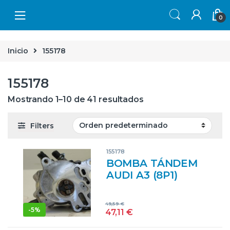
Skip to navigation
Skip to content
0
Inicio
155178
155178
Mostrando 1–10 de 41 resultados
Filters
155178
BOMBA TÁNDEM
AUDI A3 (8P1)
(05.2003->) 2.0 TDI
16V BKD
49,59
€
03G145209
-
5%
47,11
€
3G145209 GRIS