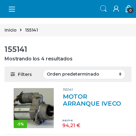
Skip to navigation
Skip to content
0
Inicio
155141
155141
Mostrando los 4 resultados
Filters
155141
MOTOR
ARRANQUE IVECO
EUROCARGO 100
E 18 K TECTOR
99,17
€
F4AE3481B
-
5%
94,21
€
0001251003