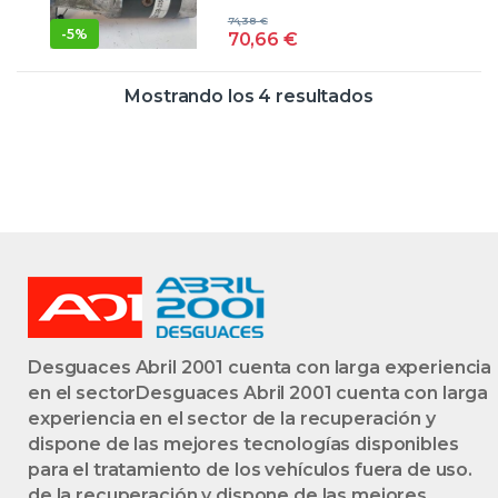
MASCOTT 160.65
1368016 BLANCO
74,38
€
ZD3 A 604
-
5%
70,66
€
ZD3A604
CGB23556 BLANCO
Mostrando los 4 resultados
Desguaces Abril 2001 cuenta con larga experiencia
en el sectorDesguaces Abril 2001 cuenta con larga
experiencia en el sector de la recuperación y
dispone de las mejores tecnologías disponibles
para el tratamiento de los vehículos fuera de uso.
de la recuperación y dispone de las mejores