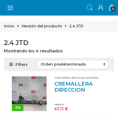
Skip to navigation
Skip to content
0
Inicio
Versión del producto
2.4 JTD
2.4 JTD
Mostrando los 4 resultados
Filters
Cremallera dirección asistida
CREMALLERA
DIRECCION
ASISTIDA ALFA
ROMEO 166 (1998-
49,59
€
>) 2.4 JTD 841
-
5%
47,11
€
H.000 841H000