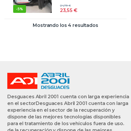
(1998->) 2.4 JTD
24,79
€
841 H.000 841H000
-
5%
23,55
€
NEGRO ESPEJO
IZQUIERDO
Mostrando los 4 resultados
Desguaces Abril 2001 cuenta con larga experiencia
en el sectorDesguaces Abril 2001 cuenta con larga
experiencia en el sector de la recuperación y
dispone de las mejores tecnologías disponibles
para el tratamiento de los vehículos fuera de uso.
de la recuperación y dispone de las mejores