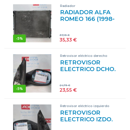
NEGRO
Radiador
CREMALLERAS
RADIADOR ALFA
STEERING GEAR
ROMEO 166 (1998-
ASSY
>) 2.4 JTD 841
H.000 841H000
37,19
€
NEGRO AGUA
-
5%
35,33
€
GASOIL
RADIADOR DE
Retrovisor eléctrico derecho
AGUA
RETROVISOR
ELECTRICO DCHO.
ALFA ROMEO 166
(1998->) 2.4 JTD
24,79
€
841 H.000 841H000
-
5%
23,55
€
NEGRO DERECHO
ESPEJO
Retrovisor eléctrico izquierdo
RETROVISOR
ELECTRICO IZDO.
ALFA ROMEO 166