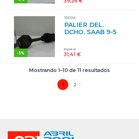
39,26
€
TURBO B235R
NEGRO
155106
DELANTERAS
PALIER DEL.
DELANTEROS
DCHO. SAAB 9-5
BERLINA (-
>06.2001) 2.3
33,06
€
TURBO B235R
-
5%
31,41
€
NEGRO CARDAN
DELANTERO
Mostrando 1–10 de 11 resultados
DERECHO
TRASMISION
1
2