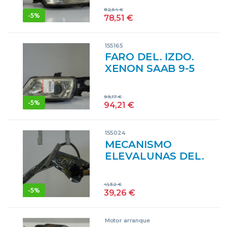
>06.2001) 2.3
82,64
€
TURBO B235R
-
5%
78,51
€
NEGRO
155165
FARO DEL. IZDO.
XENON SAAB 9-5
BERLINA (-
>06.2001) 2.3
99,17
€
TURBO B235R
-
5%
94,21
€
NEGRO
155024
MECANISMO
ELEVALUNAS DEL.
DCHO. SAAB 9-5
BERLINA (-
41,32
€
>06.2001) 2.3
-
5%
39,26
€
TURBO B235R
NEGRO
Motor arranque
DELANTERAS