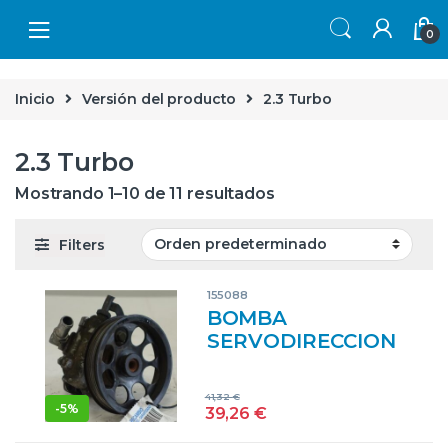
Skip to navigation
Skip to content
0
Inicio
Versión del producto
2.3 Turbo
2.3 Turbo
Mostrando 1–10 de 11 resultados
Filters
155088
BOMBA
SERVODIRECCION
SAAB 9-5 BERLINA
(->06.2001) 2.3
41,32
€
TURBO B235R
-
5%
39,26
€
7690955106