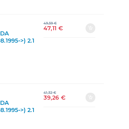
49,59
€
47,11
€
IDA
1995->) 2.1
11BTE)
AS
41,32
€
39,26
€
IDA
1995->) 2.1
11BTE)
TEERING