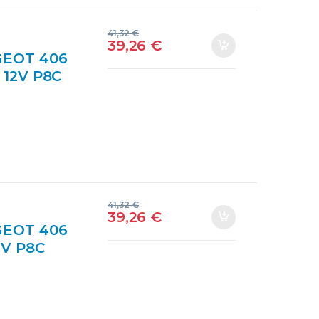
41,32
€
39,26
€
GEOT 406
D 12V P8C
0502 ROJO
41,32
€
39,26
€
GEOT 406
12V P8C
411660
IONADO