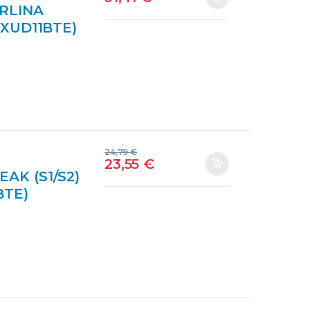
RLINA
 (XUD11BTE)
O
24,79
€
23,55
€
AK (S1/S2)
BTE)
 NRF