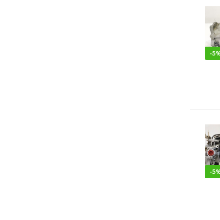
-
5
-
5