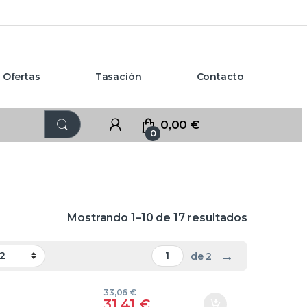
Ofertas
Tasación
Contacto
0,00
€
0
Mostrando 1–10 de 17 resultados
→
de 2
33,06
€
31,41
€