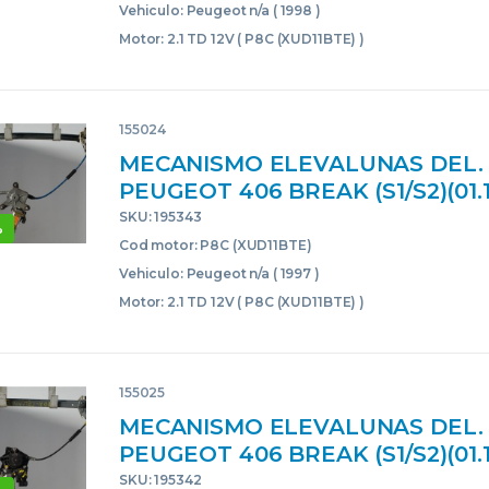
GEAR ASSY
Vehiculo: Peugeot n/a ( 1998 )
Motor: 2.1 TD 12V ( P8C (XUD11BTE) )
155024
MECANISMO ELEVALUNAS DEL.
PEUGEOT 406 BREAK (S1/S2)(01.19
TD 12V P8C (XUD11BTE) P8C(XUD
SKU: 195343
%
AZUL NRF DELANTERAS DELA
Cod motor: P8C (XUD11BTE)
DERECHAS DERECHOS MOTOR
Vehiculo: Peugeot n/a ( 1997 )
Motor: 2.1 TD 12V ( P8C (XUD11BTE) )
155025
MECANISMO ELEVALUNAS DEL. 
PEUGEOT 406 BREAK (S1/S2)(01.19
TD 12V P8C (XUD11BTE) P8C(XUD1
SKU: 195342