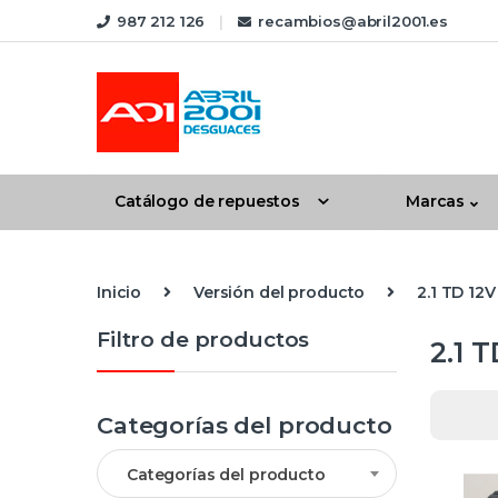
Skip to navigation
Skip to content
987 212 126
recambios@abril2001.es
Catálogo de repuestos
Marcas
Inicio
Versión del producto
2.1 TD 12V
Filtro de productos
2.1 
Categorías del producto
Categorías del producto