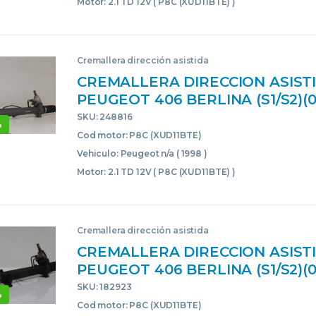
Motor: 2.1 TD 12V ( P8C (XUD11BTE) )
Cremallera dirección asistida
CREMALLERA DIRECCION ASIST
PEUGEOT 406 BERLINA (S1/S2)(08.
TD 12V P8C (XUD11BTE) P8C(XUD
SKU: 248816
%
9622911010G ROJO CREMALLER
Cod motor: P8C (XUD11BTE)
STEERING GEAR ASSY 20LE00
Vehiculo: Peugeot n/a ( 1998 )
Motor: 2.1 TD 12V ( P8C (XUD11BTE) )
Cremallera dirección asistida
CREMALLERA DIRECCION ASIST
PEUGEOT 406 BERLINA (S1/S2)(08.
TD 12V P8C (XUD11BTE) P8C(XUD
SKU: 182923
%
AZUL MARINO CREMALLERAS S
Cod motor: P8C (XUD11BTE)