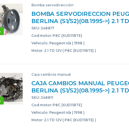
Bomba servodirección
BOMBA SERVODIRECCION PEUG
BERLINA (S1/S2)(08.1995->) 2.1 T
(XUD11BTE) P8C(XUD11BTE) 962
SKU: 248817
%
ROJO 20LE00
Cod motor: P8C (XUD11BTE)
Vehiculo: Peugeot n/a ( 1998 )
Motor: 2.1 TD 12V ( P8C (XUD11BTE) )
Caja cambios manual
CAJA CAMBIOS MANUAL PEUGE
BERLINA (S1/S2)(08.1995->) 2.1 T
(XUD11BTE) P8C(XUD11BTE) 20L
SKU: 248811
%
TRANSMISION 20LE00
Cod motor: P8C (XUD11BTE)
Vehiculo: Peugeot n/a ( 1998 )
Motor: 2.1 TD 12V ( P8C (XUD11BTE) )