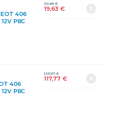
20,66
€
19,63
€
EOT 406
D 12V P8C
4660480
123,97
€
117,77
€
OT 406
D 12V P8C
E48 ROJO