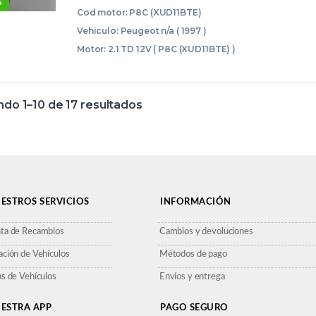
%
169 XXX 662 111169XXX662 01309
Cod motor: P8C (XUD11BTE)
130921674 AZUL DELANTERAS
Vehiculo: Peugeot n/a ( 1997 )
DELANTEROS IZQUIERDAS IZQ
Motor: 2.1 TD 12V ( P8C (XUD11BTE) )
MOTOR
do 1–10 de 17 resultados
ESTROS SERVICIOS
INFORMACIÓN
ta de Recambios
Cambios y devoluciones
ación de Vehículos
Métodos de pago
as de Vehículos
Envíos y entrega
ESTRA APP
PAGO SEGURO