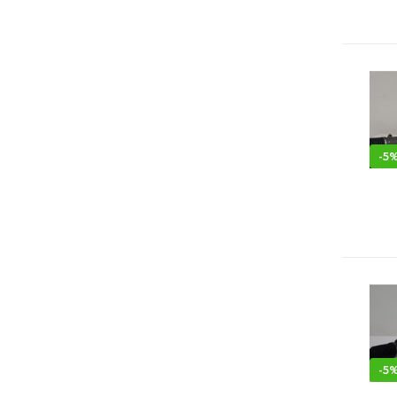
-
5
-
5