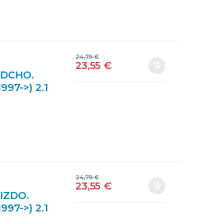
24,79
€
23,55
€
 DCHO.
97->) 2.1
11BTE)
NTEROS
24,79
€
23,55
€
IZDO.
97->) 2.1
1BTE) 111