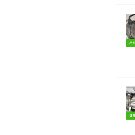
-
5
-
5