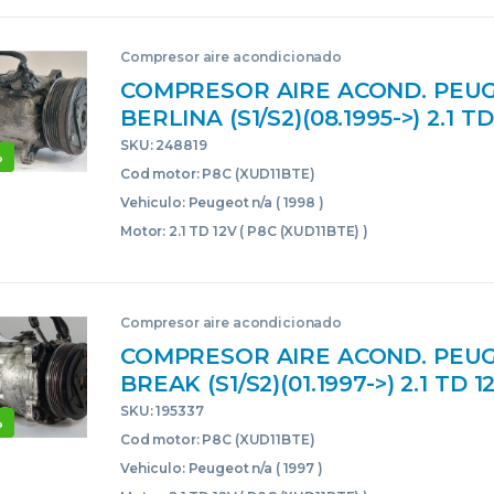
Compresor aire acondicionado
COMPRESOR AIRE ACOND. PEU
BERLINA (S1/S2)(08.1995->) 2.1 T
(XUD11BTE) P8C(XUD11BTE) 656
SKU: 248819
%
ACONDICIONADO 20LE00
Cod motor: P8C (XUD11BTE)
Vehiculo: Peugeot n/a ( 1998 )
Motor: 2.1 TD 12V ( P8C (XUD11BTE) )
Compresor aire acondicionado
COMPRESOR AIRE ACOND. PEU
BREAK (S1/S2)(01.1997->) 2.1 TD 
(XUD11BTE) P8C(XUD11BTE) 0499
SKU: 195337
%
499411660 AZUL NRF ACONDIC
Cod motor: P8C (XUD11BTE)
Vehiculo: Peugeot n/a ( 1997 )