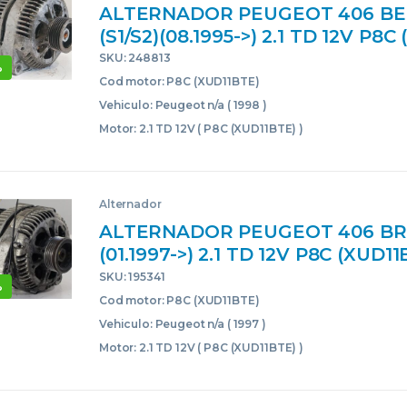
ALTERNADOR PEUGEOT 406 BE
(S1/S2)(08.1995->) 2.1 TD 12V P8C
P8C(XUD11BTE) 8EL012426 ROJ
SKU: 248813
%
GENERADOR 20LE00
Cod motor: P8C (XUD11BTE)
Vehiculo: Peugeot n/a ( 1998 )
Motor: 2.1 TD 12V ( P8C (XUD11BTE) )
Alternador
ALTERNADOR PEUGEOT 406 BRE
(01.1997->) 2.1 TD 12V P8C (XUD11
P8C(XUD11BTE) C541760R AZUL
SKU: 195341
%
GENERADOR
Cod motor: P8C (XUD11BTE)
Vehiculo: Peugeot n/a ( 1997 )
Motor: 2.1 TD 12V ( P8C (XUD11BTE) )