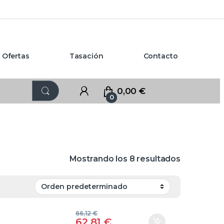
Ofertas
Tasación
Contacto
0,00
€
0
Mostrando los 8 resultados
66,12
€
62,81
€