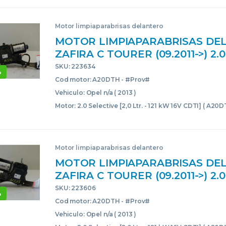
Motor limpiaparabrisas delantero
MOTOR LIMPIAPARABRISAS DEL
ZAFIRA C TOURER (09.2011->) 2.
[2,0 LTR. – 121 KW 16V CDTI] A20
SKU: 223634
%
#PROV# A20DTHPROV W00002
Cod motor: A20DTH - #Prov#
NEGRO DELANTERAS DELANTE
Vehiculo: Opel n/a ( 2013 )
Motor: 2.0 Selective [2,0 Ltr. - 121 kW 16V CDTI] ( A20
Motor limpiaparabrisas delantero
MOTOR LIMPIAPARABRISAS DEL
ZAFIRA C TOURER (09.2011->) 2.
[2,0 LTR. – 121 KW 16V CDTI] A20
SKU: 223606
%
#PROV# A20DTHPROV W00002
Cod motor: A20DTH - #Prov#
NEGRO DELANTERAS DELANTE
Vehiculo: Opel n/a ( 2013 )