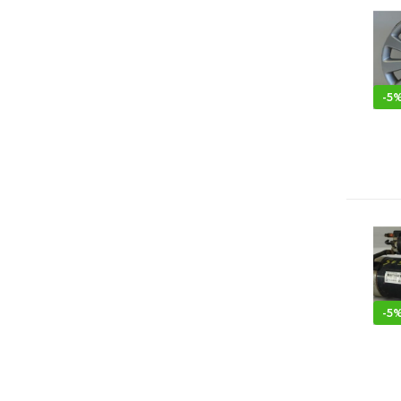
-
5
-
5