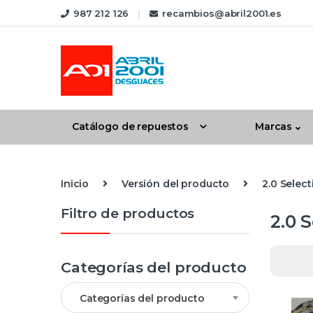
Skip to navigation
Skip to content
987 212 126
recambios@abril2001.es
Catálogo de repuestos
Marcas
Inicio
Versión del producto
2.0 Select
Filtro de productos
2.0 S
Categorías del producto
Categorías del producto