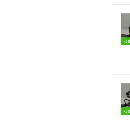
-
5
-
5