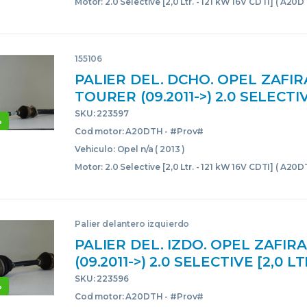
Motor: 2.0 Selective [2,0 Ltr. - 121 kW 16V CDTI] ( A20
155106
PALIER DEL. DCHO. OPEL ZAFIR
TOURER (09.2011->) 2.0 SELECTIV
– 121 KW 16V CDTI] A20DTH – #
SKU: 223597
%
A20DTHPROV 10239823 NEGRO
Cod motor: A20DTH - #Prov#
DELANTERO DERECHO TRASMI
Vehiculo: Opel n/a ( 2013 )
Motor: 2.0 Selective [2,0 Ltr. - 121 kW 16V CDTI] ( A20
Palier delantero izquierdo
PALIER DEL. IZDO. OPEL ZAFIR
(09.2011->) 2.0 SELECTIVE [2,0 LT
16V CDTI] A20DTH – #PROV# A
SKU: 223596
%
10239820 NEGRO DELANTERA I
Cod motor: A20DTH - #Prov#