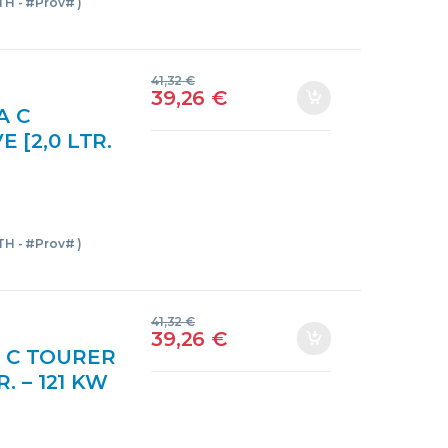
DTH - #Prov# )
41,32
€
39,26
€
A C
E [2,0 LTR.
PROV#
 CARDAN
SION
DTH - #Prov# )
41,32
€
39,26
€
A C TOURER
R. – 121 KW
20DTHPROV
ZQUIERDO