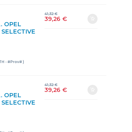
41,32
€
39,26
€
. OPEL
0 SELECTIVE
DTH –
7364
ROS
DTH - #Prov# )
41,32
€
39,26
€
. OPEL
0 SELECTIVE
DTH –
7365
ROS