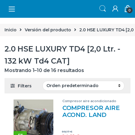
Skip to navigation
Skip to content
0
Inicio
Versión del producto
2.0 HSE LUXURY TD4 [2,0 
2.0 HSE LUXURY TD4 [2,0 Ltr. -
132 kW Td4 CAT]
Mostrando 1–10 de 16 resultados
Filters
Compresor aire acondicionado
COMPRESOR AIRE
ACOND. LAND
ROVER
DISCOVERY 5
99,17
€