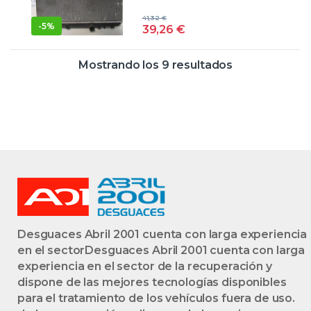
AGUA
2.0 EXCLUSIVE
41,32
€
[2,0 LTR. – 110 KW
-
5%
39,26
€
HDI FAP] RHB –
#PROV#
Mostrando los 9 resultados
RHBPROV AZUL
AGUA GASOIL
RADIADOR DE
AGUA
Desguaces Abril 2001 cuenta con larga experiencia
en el sectorDesguaces Abril 2001 cuenta con larga
experiencia en el sector de la recuperación y
dispone de las mejores tecnologías disponibles
para el tratamiento de los vehículos fuera de uso.