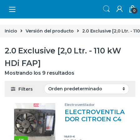
Skip to navigation
Skip to content
0
Inicio
Versión del producto
2.0 Exclusive [2,0 Ltr. - 1
2.0 Exclusive [2,0 Ltr. - 110 kW
HDi FAP]
Mostrando los 9 resultados
Filters
Electroventilador
ELECTROVENTILA
DOR CITROEN C4
PICASSO (2007->)
2.0 EXCLUSIVE
16,53
€