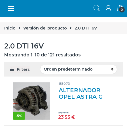
Skip to navigation
Skip to content
0
Inicio
Versión del producto
2.0 DTI 16V
2.0 DTI 16V
Mostrando 1–10 de 121 resultados
Filters
155073
ALTERNADOR
OPEL ASTRA G
FASTBACK (F48_,
F08_) 2.0 DTI 16V Y
24,79
€
20 DTH Y20DTH
-
5%
23,55
€
EB1 NEGRO