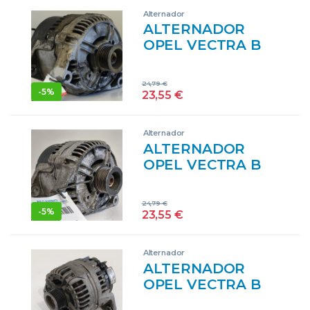
GENERADOR
Alternador
ALTERNADOR
OPEL VECTRA B
BERLINA (1995->)
2.0 DTI 16V X 20
24,79
€
DTH X20DTH
-
5%
23,55
€
0123500008
123500008 AZUL
Alternador
BOSCH
ALTERNADOR
GENERADOR
OPEL VECTRA B
BERLINA (1995->)
2.0 DTI 16V X 20
24,79
€
DTH X20DTH
-
5%
23,55
€
0123500008
123500008 GRIS
Alternador
GENERADOR
ALTERNADOR
OPEL VECTRA B
BERLINA (1995->)