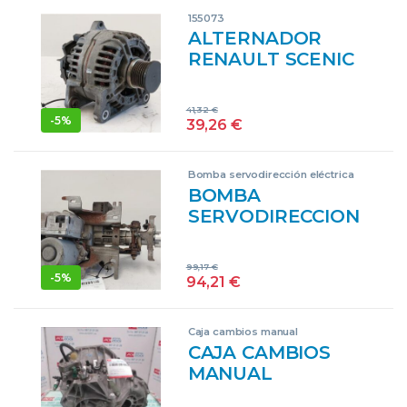
GENERADOR
155073
PK4022
ALTERNADOR
RENAULT SCENIC
II (JM)(2003->) 2.0
DCI (JM1K) M9R
41,32
€
700 M9R700
-
5%
39,26
€
8200726639 GRIS
GENERADOR
Bomba servodirección eléctrica
PK4022
BOMBA
SERVODIRECCION
ELECTRICA
RENAULT SCENIC
99,17
€
II (JM)(2003->) 2.0
-
5%
94,21
€
DCI (JM1K) M9R
700 M9R700
Caja cambios manual
8200741585 GRIS
CAJA CAMBIOS
PK4022
MANUAL
RENAULT GRAND