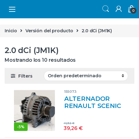
Skip to navigation
Skip to content
0
Inicio
Versión del producto
2.0 dCi (JM1K)
2.0 dCi (JM1K)
Mostrando los 10 resultados
Filters
155073
ALTERNADOR
RENAULT SCENIC
II (JM)(2003->) 2.0
DCI (JM1K) M9R
41,32
€
700 M9R700
-
5%
39,26
€
8200726639 GRIS