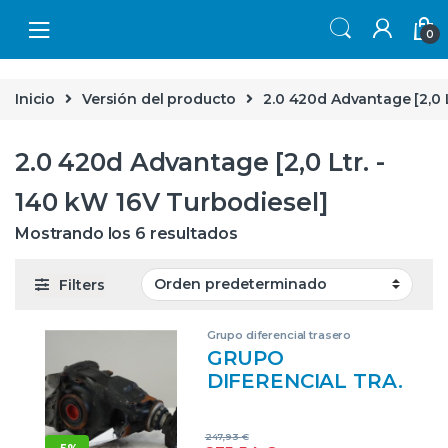
Skip to navigation
Skip to content
0
Inicio
Versión del producto
2.0 420d Advantage [2,0 L
2.0 420d Advantage [2,0 Ltr. -
140 kW 16V Turbodiesel]
Mostrando los 6 resultados
Filters
Grupo diferencial trasero
GRUPO
DIFERENCIAL TRA.
BMW SERIE 4
GRAN COUPE
247,93
€