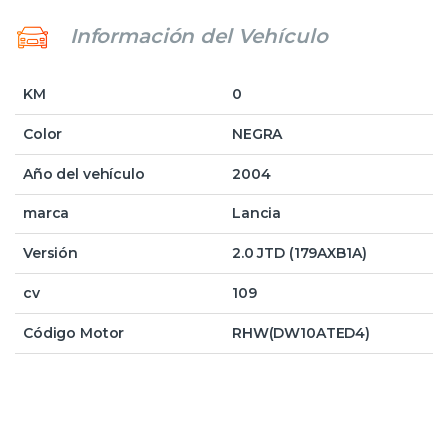
Información del Vehículo
KM
0
Color
NEGRA
Año del vehículo
2004
marca
Lancia
Versión
2.0 JTD (179AXB1A)
cv
109
Código Motor
RHW(DW10ATED4)