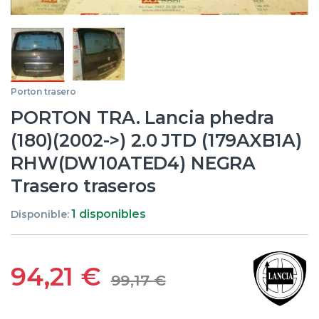
Porton trasero
PORTON TRA. Lancia phedra
(180)(2002->) 2.0 JTD (179AXB1A)
RHW(DW10ATED4) NEGRA
Trasero traseros
1 disponibles
Disponible:
94,21
€
99,17
€