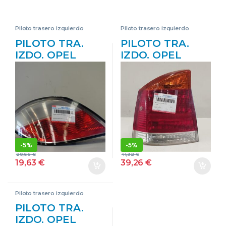
Piloto trasero izquierdo
Piloto trasero izquierdo
PILOTO TRA.
PILOTO TRA.
IZDO. OPEL
IZDO. OPEL
ASTRA H
VECTRA C GTS
BERLINA (2004-
1.9 CDTI Z 19 DT
>) 1.6 Z 16 XEP
Z19DT 13130642
Z16XEP GRIS
AZUL BOMBILLA
BOMBILLA FARO
FARO
IZQUIERDO
IZQUIERDO
LÁMPARA
LÁMPARA
-
5%
-
5%
LATERAL LUZ
LATERAL LUZ
20,66
€
41,32
€
TRASERO
TRASERO
19,63
€
39,26
€
Piloto trasero izquierdo
PILOTO TRA.
IZDO. OPEL