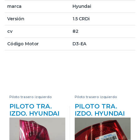
marca
Hyundai
Versión
1.5 CRDi
cv
82
Código Motor
D3-EA
Piloto trasero izquierdo
Piloto trasero izquierdo
PILOTO TRA.
PILOTO TRA.
IZDO. HYUNDAI
IZDO. HYUNDAI
ATOS (MX)(1998-
GETZ (TB)(2002-
>) 1.1 G4HD
>) 1.1 G4HD AZUL
082211921
BOMBILLA FARO