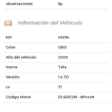
observaciones
5p
Información del Vehículo
KM
45294
Color
GRIS
Año del vehículo
2009
marca
Tata
Versión
1.4 TD
cv
71
Código Motor
D1.4DICOR - #Prov#