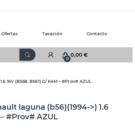
Ofertas
Tasación
Contacto
0,00
€
0
1.6 16V (B568, B561) G/ K4M – #Prov# AZUL
lt laguna (b56)(1994->) 1.6
M – #Prov# AZUL