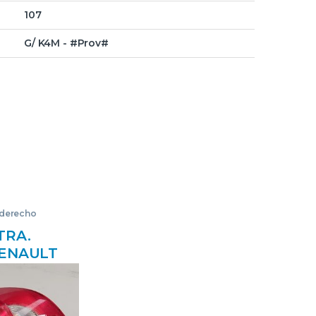
107
G/ K4M - #Prov#
 derecho
TRA.
RENAULT
2005->) 1.2
 784
89035080