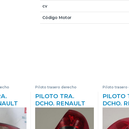
cv
Código Motor
recho
Piloto trasero derecho
Piloto trasero
A.
PILOTO TRA.
PILOTO 
NAULT
DCHO. RENAULT
DCHO. 
 (BG0)
CLIO II FASE II
CLIO III (
8 16V
(B/CB0)(2001->) 1.2
16V D4F
0V) G/
AUTHENTIQUE [1,2
D4F784 