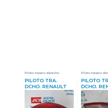
Piloto trasero derecho
Piloto trasero de
PILOTO TRA.
PILOTO TR
DCHO. RENAULT
DCHO. RE
VEL SATIS (BJ0)
LAGUNA II
(2002->) 3.0 DCI
(2001->) 1.
(BJ0N) D/ P9X A 7 –
(BG0C, BG