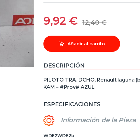
9,92
€
12,40
€
Añadir al carrito
DESCRIPCIÓN
PILOTO TRA. DCHO. Renault laguna (b5
K4M – #Prov# AZUL
ESPECIFICACIONES
Información de la Pieza
WDE2WDE2b