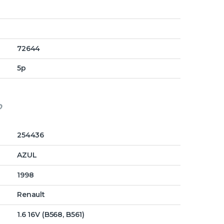
72644
5p
o
254436
AZUL
1998
Renault
1.6 16V (B568, B561)