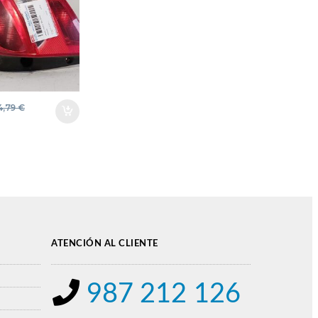
ATA
LA
A
O FARO
A LUZ
A
4,79
€
O
ATENCIÓN AL CLIENTE
987 212 126