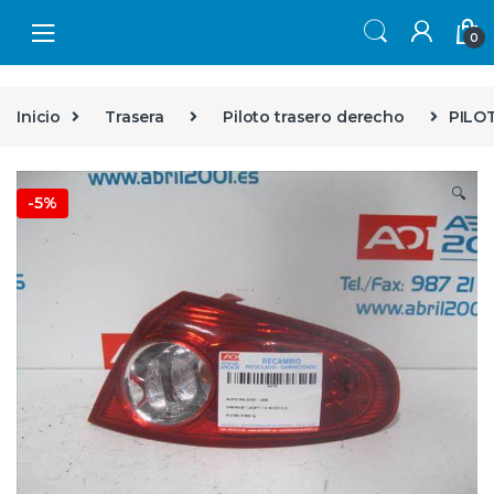
Skip to navigation
Skip to content
0
Inicio
Trasera
Piloto trasero derecho
PILOT
🔍
-
5%