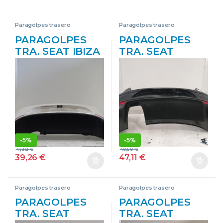
Paragolpes trasero
Paragolpes trasero
PARAGOLPES
PARAGOLPES
TRA. SEAT IBIZA
TRA. SEAT
BERLINA (6J5)
ALTEA XL (5P5)
(06.2008->) 1.4
(10.2006->) 1.4
TDI BMS
FAMILY [1,4 LTR.
BLANCO
– 92 KW 16V TSI]
DEFENSA
CAXC GRIS
PARACHOQUES
DEFENSA
PARAGOLPES
PARACHOQUES
-
5%
-
5%
TRASERO
PARAGOLPES
41,32
€
49,59
€
TRASEROS
TRASERO
39,26
€
47,11
€
TRASEROS LHY
Paragolpes trasero
Paragolpes trasero
PARAGOLPES
PARAGOLPES
TRA. SEAT
TRA. SEAT