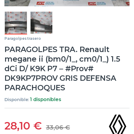
Paragolpes trasero
PARAGOLPES TRA. Renault
megane ii (bm0/1_, cm0/1_) 1.5
dCi D/ K9K P7 – #Prov#
DK9KP7PROV GRIS DEFENSA
PARACHOQUES
1 disponibles
Disponible:
28,10
€
33,06
€