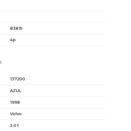
83815
4p
o
137200
AZUL
1998
Volvo
2.0 t