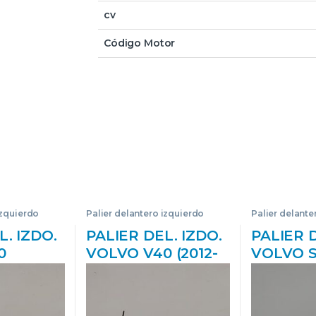
cv
Código Motor
izquierdo
Palier delantero izquierdo
Palier delante
L. IZDO.
PALIER DEL. IZDO.
PALIER D
0
VOLVO V40 (2012-
VOLVO 
995->)
>) 1.6 BÁSICO [1,6
BERLINA 
04 T3
LTR. – 84 KW
2.4 B 52
010511
DIESEL CAT] D 4162
B5244S2