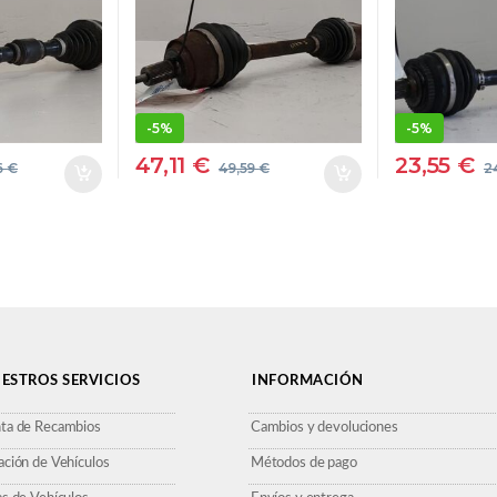
ANTERA
T – #PROV#
GRIS D
O
D4162TPROV
IZQUIE
P31280669 BLANCO
DELANTERA
IZQUIERDO
-
5%
-
5%
47,11
€
23,55
€
6
€
49,59
€
2
ESTROS SERVICIOS
INFORMACIÓN
ta de Recambios
Cambios y devoluciones
ación de Vehículos
Métodos de pago