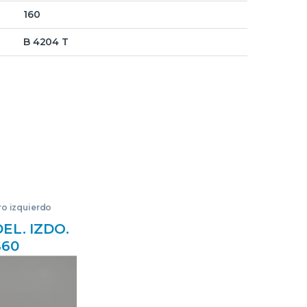
160
B 4204 T
ro izquierdo
EL. IZDO.
S60
(2000->)
44 S2
 T010424