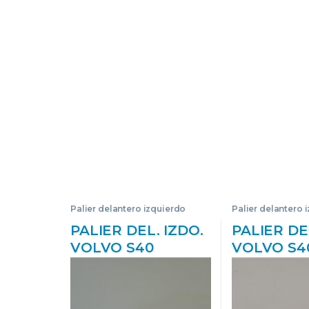
Palier delantero izquierdo
Palier delantero 
PALIER DEL. IZDO.
PALIER DE
VOLVO S40
VOLVO S4
BERLINA (2003->)
BERLINA (1
1.6 D DRIVE
2.0 T B 42
SUMMUM [1,6 LTR.
B4204T3 T