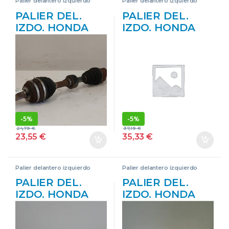
Palier delantero izquierdo
Palier delantero izquierdo
PALIER DEL.
PALIER DEL.
IZDO. HONDA
IZDO. HONDA
CIVIC VI
CIVIC VIII
HATCHBACK
HATCHBACK (FN,
(EU_, EP_) 1.7
FK) 1.4 L13Z1
CTDI 4EE-2 4EE2
ROJO
GRIS
DELANTERA
DELANTERA
IZQUIERDO
IZQUIERDO
-
5%
-
5%
24,79
€
37,19
€
23,55
€
35,33
€
Palier delantero izquierdo
Palier delantero izquierdo
PALIER DEL.
PALIER DEL.
IZDO. HONDA
IZDO. HONDA
ACCORD VIII
FR-V (BE)(2004-
(CL_, CM_) 2.2 I-
>) 2.2 CTDI