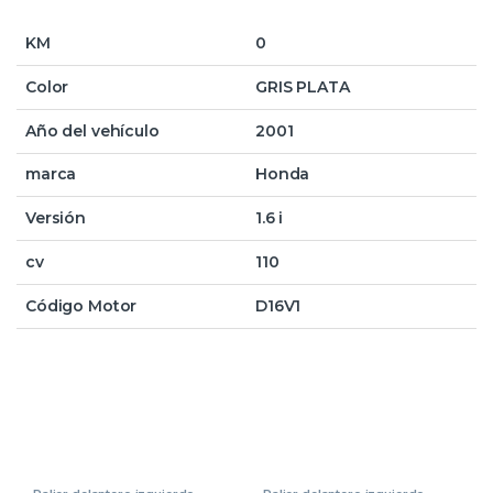
KM
0
Color
GRIS PLATA
Año del vehículo
2001
marca
Honda
Versión
1.6 i
cv
110
Código Motor
D16V1