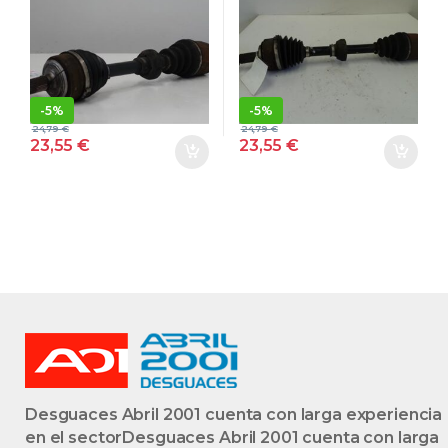
CTDI N22A1 GRIS
COMFORT [2,2
OSCURO
LTR. – 103 KW
DELANTERA
CTDI] N22A1
IZQUIERDO
NEGRO
DELANTERA
-
5%
-
5%
IZQUIERDO
24,79
€
24,79
€
23,55
€
23,55
€
Desguaces Abril 2001 cuenta con larga experiencia
en el sectorDesguaces Abril 2001 cuenta con larga