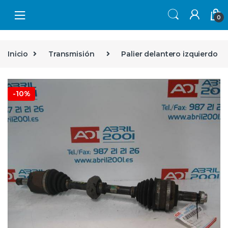
Skip to navigation
Skip to content
0
Inicio
Transmisión
Palier delantero izquierdo
🔍
-
10%