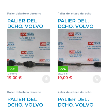
Palier delantero derecho
Palier delantero derecho
PALIER DEL.
PALIER DEL.
DCHO. VOLVO
DCHO. VOLVO
S40 BERLINA
S40 BERLINA
(1995->) 1.9 T4 B
(1995->) 1.8 I B
4194 T B4194T
4184 SM
AZUL CARDAN
B4184SM GRIS
DELANTERO
CARDAN
DERECHO
DELANTERO
TRASMISION
DERECHO
-
5%
-
5%
TRASMISION
20,00
€
20,00
€
19,00
€
19,00
€
Palier delantero derecho
Palier delantero derecho
PALIER DEL.
PALIER DEL.
DCHO. VOLVO
DCHO. VOLVO