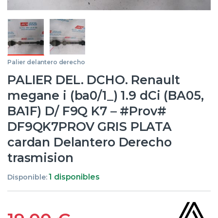
Palier delantero derecho
PALIER DEL. DCHO. Renault
megane i (ba0/1_) 1.9 dCi (BA05,
BA1F) D/ F9Q K7 – #Prov#
DF9QK7PROV GRIS PLATA
cardan Delantero Derecho
trasmision
1 disponibles
Disponible: