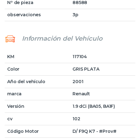
Nº de pieza
88588
observaciones
3p
Información del Vehículo
KM
117104
Color
GRIS PLATA
Año del vehículo
2001
marca
Renault
Versión
1.9 dCi (BA05, BA1F)
cv
102
Código Motor
D/ F9Q K7 - #Prov#