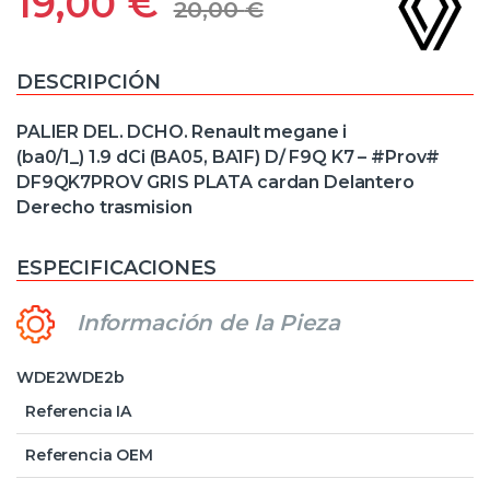
19,00
€
20,00
€
DESCRIPCIÓN
PALIER DEL. DCHO. Renault megane i
(ba0/1_) 1.9 dCi (BA05, BA1F) D/ F9Q K7 – #Prov#
DF9QK7PROV GRIS PLATA cardan Delantero
Derecho trasmision
ESPECIFICACIONES
Información de la Pieza
WDE2WDE2b
Referencia IA
Referencia OEM