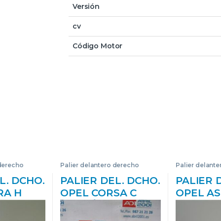
Versión
cv
Código Motor
 derecho
Palier delantero derecho
Palier delant
L. DCHO.
PALIER DEL. DCHO.
PALIER 
RA H
OPEL CORSA C
OPEL AS
Z 16 XER
FURGÓN (F08,
BERLINA 
462241
W5L) 1.3 CDTI 16V Z
1.3 CDTI