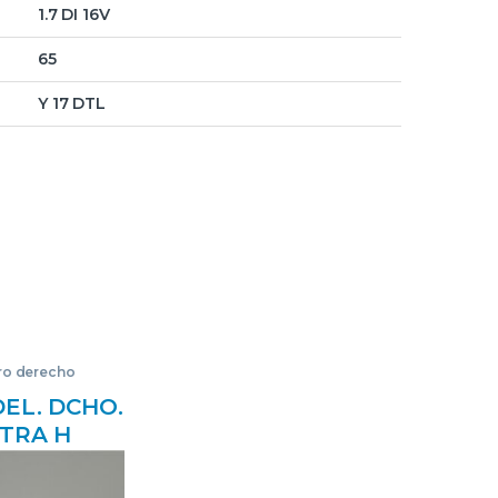
1.7 DI 16V
65
Y 17 DTL
ero derecho
DEL. DCHO.
TRA H
(2004->)
 Z 13 DTH