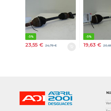
Z19DT AZUL
GRIS CAR
CARDAN
DELANTE
DELANTERO
DERECHO
DERECHO
TRASMISI
TRASMISION
-
5%
-
5%
23,55
€
19,63
€
24,79
€
20,6
NU
Ven