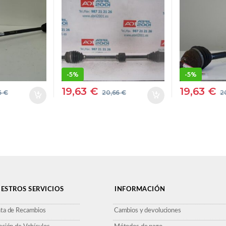
DAN
13 DT Z13DT
Z13DTH 
RO
BLANCO CARDAN
CARDAN
DELANTERO
DELANT
ON
DERECHO
DERECH
TRASMISION
TRASMI
-
5%
-
5%
19,63
€
19,63
€
6
€
20,66
€
2
ESTROS SERVICIOS
INFORMACIÓN
ta de Recambios
Cambios y devoluciones