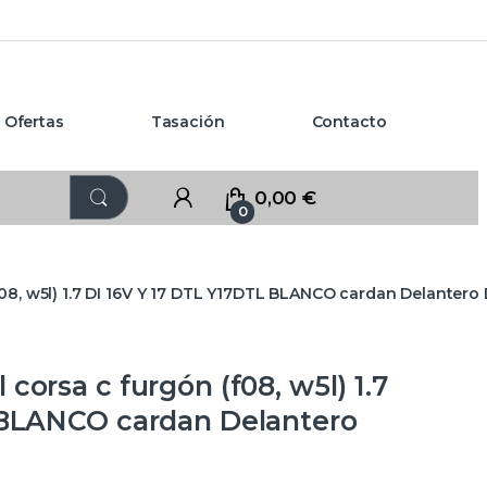
Ofertas
Tasación
Contacto
0,00
€
0
08, w5l) 1.7 DI 16V Y 17 DTL Y17DTL BLANCO cardan Delantero
orsa c furgón (f08, w5l) 1.7
 BLANCO cardan Delantero