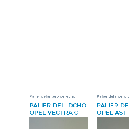
Palier delantero derecho
Palier delantero
PALIER DEL. DCHO.
PALIER DE
OPEL VECTRA C
OPEL AST
BERLINA (2002->)
SEDÁN 1.6 
1.9 CDTI Z 19 DT
Z16XER 24