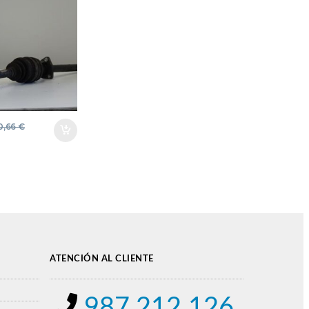
ROJO
ERO
O
SION
0,66
€
ATENCIÓN AL CLIENTE
987 212 126