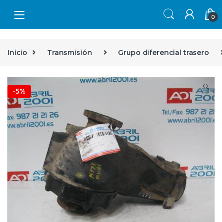
Skip to navigation
Skip to content
0
Inicio
Transmisión
Grupo diferencial trasero
🔍
-
5%