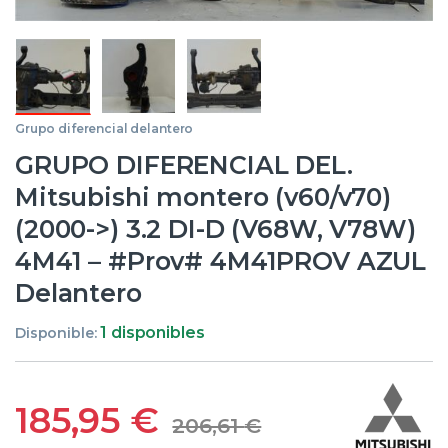
Grupo diferencial delantero
GRUPO DIFERENCIAL DEL.
Mitsubishi montero (v60/v70)
(2000->) 3.2 DI-D (V68W, V78W)
4M41 – #Prov# 4M41PROV AZUL
Delantero
1 disponibles
Disponible:
185,95
€
206,61
€