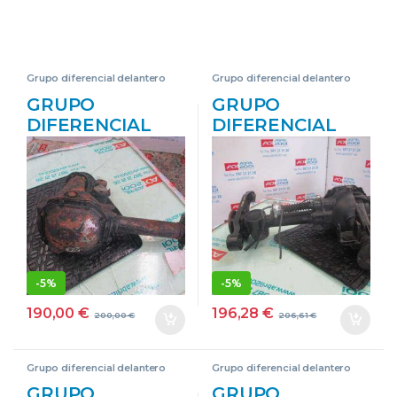
Grupo diferencial delantero
Grupo diferencial delantero
GRUPO
GRUPO
DIFERENCIAL
DIFERENCIAL
DEL. MITSUBISHI
DEL. MITSUBISHI
MONTERO
MONTERO
(L040)(1984->)
(V60/V70)(2000-
2.5 TD 4×4 4 D
>) 3.2 DI-D
56 T 4D56T
(V68W, V78W)
BLANCO
4M41 VERDE
DELANTERO
DELANTERO
-
5%
-
5%
190,00
€
196,28
€
200,00
€
206,61
€
Grupo diferencial delantero
Grupo diferencial delantero
GRUPO
GRUPO