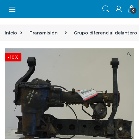
Skip to navigation
Skip to content
0
Inicio
Transmisión
Grupo diferencial delantero
🔍
-
10%