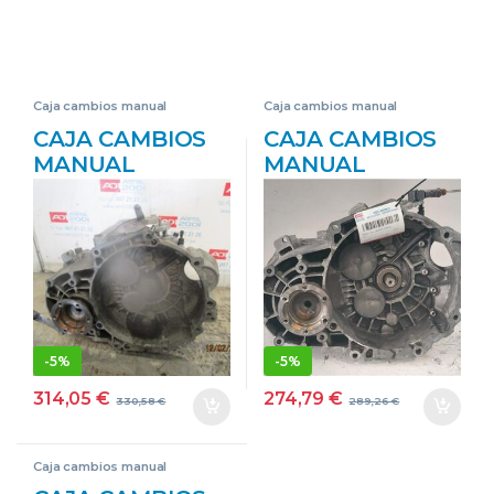
Caja cambios manual
Caja cambios manual
CAJA CAMBIOS
CAJA CAMBIOS
MANUAL
MANUAL
VOLKSWAGEN
VOLKSWAGEN
TOURAN (1T1)
PASSAT
(02.2003->) 2.0
VARIANT (3C5)
TDI 16V BKD
(2005->) 2.0 TDI
KDM NEGRO
16V BKP KDN
TRANSMISION
ROJO
TRANSMISION
-
5%
-
5%
314,05
€
274,79
€
330,58
€
289,26
€
Caja cambios manual