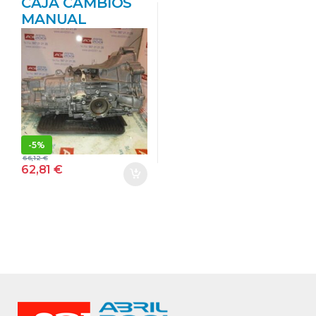
CAJA CAMBIOS
MANUAL
VOLKSWAGEN
PASSAT
BERLINA (3B2)
(1996->) 1.9 TDI
ATJ DUK VERDE
TRANSMISION
-
5%
66,12
€
62,81
€