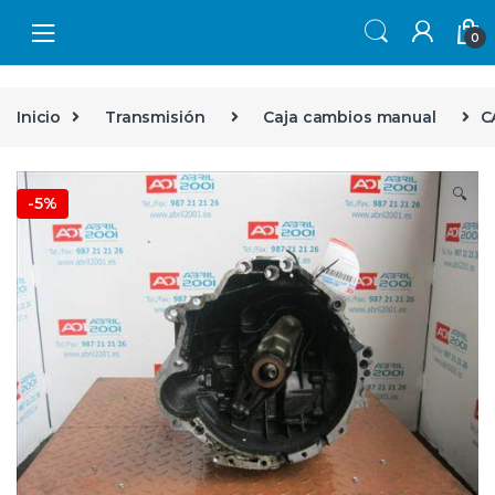
Skip to navigation
Skip to content
0
Inicio
Transmisión
Caja cambios manual
C
🔍
-
5%