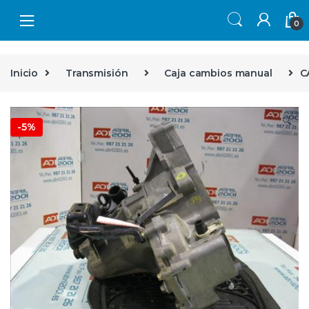
Skip to navigation
Skip to content
0
Inicio
Transmisión
Caja cambios manual
C
🔍
-
5%