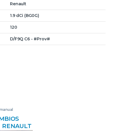
Renault
1.9 dCi (BG0G)
120
D/F9Q C6 - #Prov#
 manual
MBIOS
 RENAULT