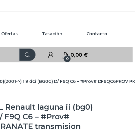
Ofertas
Tasación
Contacto
0,00
€
0
0)(2001->) 1.9 dCi (BG0G) D/ F9Q C6 – #Prov# DF9QC6PROV 
enault laguna ii (bg0)
D/ F9Q C6 – #Prov#
RANATE transmision