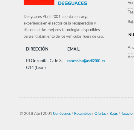
Ven
Tas
Desguaces Abril 2001 cuenta con larga
Baj
experiencia en el sector de la recuperación y
dispone de las mejores tecnologías disponibles
NU
para el tratamiento de los vehículos fuera de uso.
And
DIRECCIÓN
EMAIL
App
P.I.Onzonilla, Calle 3,
recambios@abril2001.es
G14 (León)
© 2018 Abril 2001
Conócenos
/
Recambios
/
Ofertas
/
Bajas
/
Tasacio