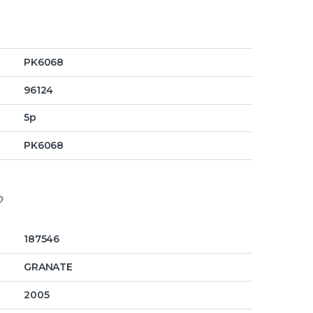
PK6068
96124
5p
PK6068
o
187546
GRANATE
2005