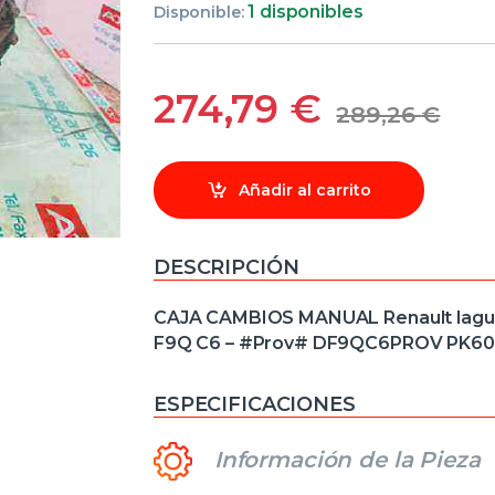
1 disponibles
Disponible:
274,79
€
289,26
€
Añadir al carrito
DESCRIPCIÓN
CAJA CAMBIOS MANUAL Renault laguna i
F9Q C6 – #Prov# DF9QC6PROV PK60
ESPECIFICACIONES
Información de la Pieza