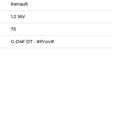
Renault
1.2 16V
75
G-D4F D7 - #Prov#