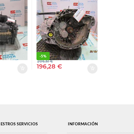
GRAND
GRAND ESPACE –
0)(1996-
#PROV# 2.2 DCI –
TD (JE0E,
#PROV# D/ G9T J 7
P) G8T
– #PROV#
6
DG9TJ7PROV
 GRIS
PK6061 VERDE
ION
TRANSMISION
-
5%
206,61
€
196,28
€
ESTROS SERVICIOS
INFORMACIÓN