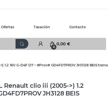
Ofertas
Tasación
Contacto
0,00
€
0
->) 1.2 16V G-D4F D7 – #Prov# GD4FD7PROV JH3128 BEIS trans
ault clio iii (2005->) 1.2
 GD4FD7PROV JH3128 BEIS