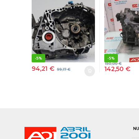
MEGANE II (BM0/1_,
ESPACE /
CM0/1_) 1.6 16V K4M
ESPACE (JE
760 K4M760
>) 2.2 12V 
JH3142 GRIS
JE0H, JE0
TRANSMISION
716 G8T71
PKK1AA050
TRANSMIS
-
5%
-
5%
150,00
€
94,21
€
142,50
€
99,17
€
NU