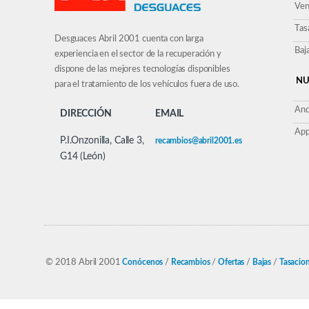
Ven
Tas
Desguaces Abril 2001 cuenta con larga
Baj
experiencia en el sector de la recuperación y
dispone de las mejores tecnologías disponibles
NU
para el tratamiento de los vehículos fuera de uso.
And
DIRECCIÓN
EMAIL
App
P.I.Onzonilla, Calle 3,
recambios@abril2001.es
G14 (León)
© 2018 Abril 2001
Conócenos
/
Recambios
/
Ofertas
/
Bajas
/
Tasacio