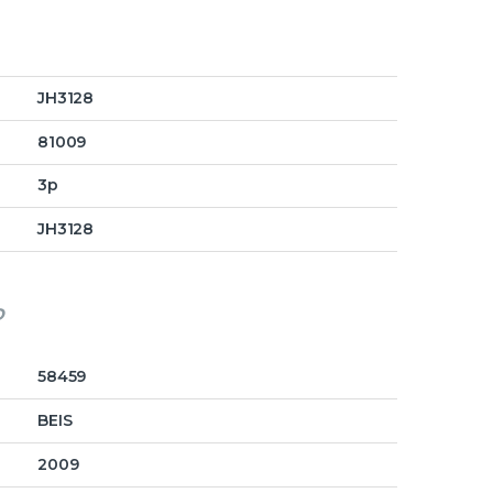
JH3128
81009
3p
JH3128
o
58459
BEIS
2009