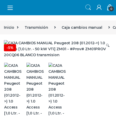
Skip to navigation
Skip to content
0
Inicio
Transmisión
Caja cambios manual
C
🔍
-
5%