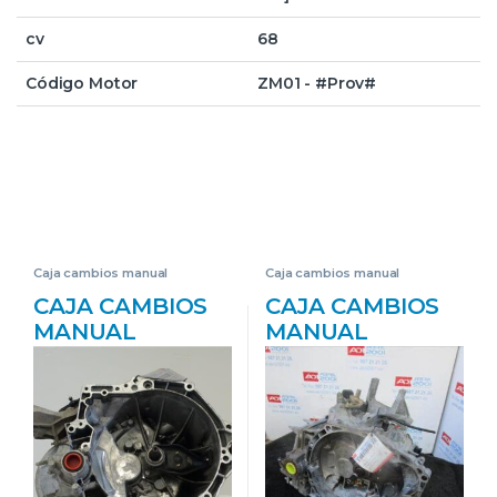
cv
68
Código Motor
ZM01 - #Prov#
Caja cambios manual
Caja cambios manual
CAJA CAMBIOS
CAJA CAMBIOS
MANUAL
MANUAL
PEUGEOT 407
PEUGEOT 407
(2004->) 1.6 ST
(2004->) 2.0 HDI
CONFORT [1,6
135 RHR
LTR. – 80 KW HDI
(DW10BTED4)
FAP CAT (9HZ /
RHR(DW10BTED
DV6TED4)] 9HZ
4) 20MB02 GRIS-