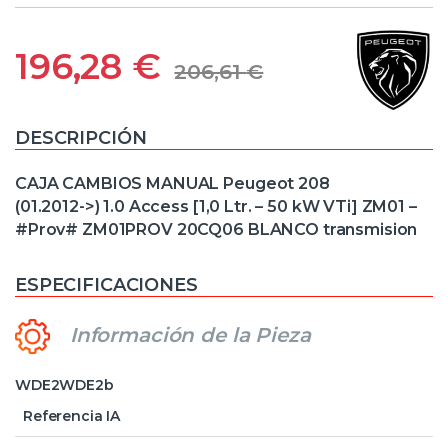
196,28
€
206,61
€
DESCRIPCIÓN
CAJA CAMBIOS MANUAL Peugeot 208
(01.2012->) 1.0 Access [1,0 Ltr. – 50 kW VTi] ZM01 –
#Prov# ZM01PROV 20CQ06 BLANCO transmision
ESPECIFICACIONES
Información de la Pieza
WDE2WDE2b
Referencia IA