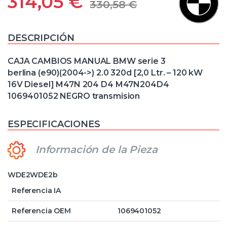
314,05
€
330,58
€
DESCRIPCIÓN
CAJA CAMBIOS MANUAL BMW serie 3
berlina (e90)(2004->) 2.0 320d [2,0 Ltr. – 120 kW
16V Diesel] M47N 204 D4 M47N204D4
1069401052 NEGRO transmision
ESPECIFICACIONES
Información de la Pieza
WDE2WDE2b
Referencia IA
Referencia OEM
1069401052